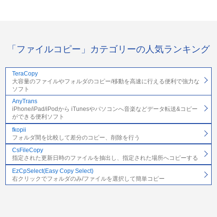
「ファイルコピー」カテゴリーの人気ランキング
TeraCopy
大容量のファイルやフォルダのコピー/移動を高速に行える便利で強力な
ソフト
AnyTrans
iPhone/iPad/iPodから iTunesやパソコンへ音楽などデータ転送&コピー
ができる便利ソフト
fkopii
フォルダ間を比較して差分のコピー、削除を行う
CsFileCopy
指定された更新日時のファイルを抽出し、指定された場所へコピーする
EzCpSelect(Easy Copy Select)
右クリックでフォルダのみ/ファイルを選択して簡単コピー