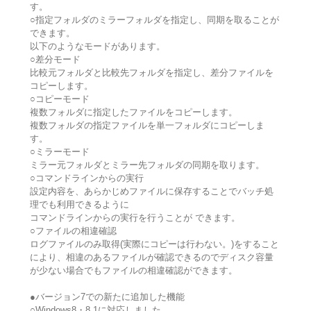
す。
○指定フォルダのミラーフォルダを指定し、同期を取ることが
できます。
以下のようなモードがあります。
○差分モード
比較元フォルダと比較先フォルダを指定し、差分ファイルを
コピーします。
○コピーモード
複数フォルダに指定したファイルをコピーします。
複数フォルダの指定ファイルを単一フォルダにコピーしま
す。
○ミラーモード
ミラー元フォルダとミラー先フォルダの同期を取ります。
○コマンドラインからの実行
設定内容を、あらかじめファイルに保存することでバッチ処
理でも利用できるように
コマンドラインからの実行を行うことが できます。
○ファイルの相違確認
ログファイルのみ取得(実際にコピーは行わない。)をすること
により、相違のあるファイルが確認できるのでディスク容量
が少ない場合でもファイルの相違確認ができます。
●バージョン7での新たに追加した機能
○Windows8・8.1に対応しました。