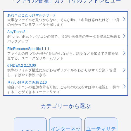
「ファイル管理」カテゴリのソフトレビュー
あれ？どこだっけマルチサーチ
大事なファイルが見つからない、そんな時に！名前は忘れたけど、中身
の分かっているファイルを探します
AnyTrans 8
iPhone、iPadとパソコンの間で、音楽や画像等のデータを簡単に転送＆
バックアップ
FileRenamerSpecific 1.1.1
ファイルの持つ“記号番号”を活かしながら、説明などを加えて名前を変
更する、ユニークなリネームソフト
dINDEX.2 2.13.00
実際のフォルダ構造にかかわらずファイルをわかりやすく分類・管理
し、すばやく参照できる
きれい好きのごみ箱 2.10
独自アイコンの追加表示も可能。ごみ箱の状況をすばやく確認し、操作
することができるユーティリティ
カテゴリーから選ぶ
インターネッ
ユーティリテ