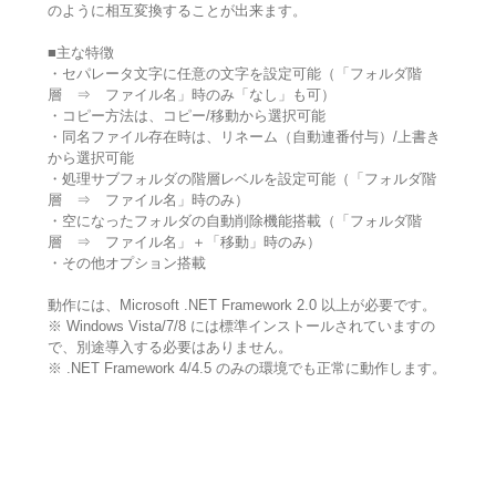
のように相互変換することが出来ます。
■主な特徴
・セパレータ文字に任意の文字を設定可能（「フォルダ階
層 ⇒ ファイル名」時のみ「なし」も可）
・コピー方法は、コピー/移動から選択可能
・同名ファイル存在時は、リネーム（自動連番付与）/上書き
から選択可能
・処理サブフォルダの階層レベルを設定可能（「フォルダ階
層 ⇒ ファイル名」時のみ）
・空になったフォルダの自動削除機能搭載（「フォルダ階
層 ⇒ ファイル名」＋「移動」時のみ）
・その他オプション搭載
動作には、Microsoft .NET Framework 2.0 以上が必要です。
※ Windows Vista/7/8 には標準インストールされていますの
で、別途導入する必要はありません。
※ .NET Framework 4/4.5 のみの環境でも正常に動作します。