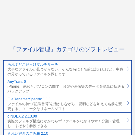
「ファイル管理」カテゴリのソフトレビュー
あれ？どこだっけマルチサーチ
大事なファイルが見つからない、そんな時に！名前は忘れたけど、中身
の分かっているファイルを探します
AnyTrans 8
iPhone、iPadとパソコンの間で、音楽や画像等のデータを簡単に転送＆
バックアップ
FileRenamerSpecific 1.1.1
ファイルの持つ“記号番号”を活かしながら、説明などを加えて名前を変
更する、ユニークなリネームソフト
dINDEX.2 2.13.00
実際のフォルダ構造にかかわらずファイルをわかりやすく分類・管理
し、すばやく参照できる
きれい好きのごみ箱 2.10