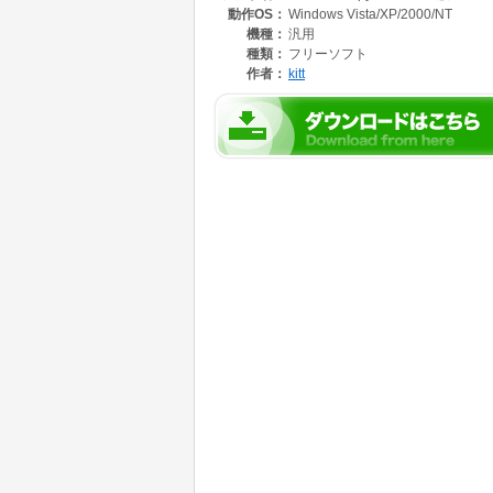
動作OS：
Windows Vista/XP/2000/NT
・ファイル/フォルダ名への、日付や時刻の挿
・ミラーリング(同期)、更新ファイルのコピー
機種：
汎用
・ファイルやフォルダのタイムスタンプの維持
種類：
フリーソフト
・ファイル名/タイムスタンプ/ファイルサイズ
作者：
kitt
・読み取り専用属性の除去
・処理ログ
・処理完了後、シャットダウン/音の再生/ファ
・カスタマイズ可能なシェル拡張(右クリック/
操作性
・各種外部ツールとの連携対応、各種コマンド
・NTFSのサポート(マウントポイント対応、副