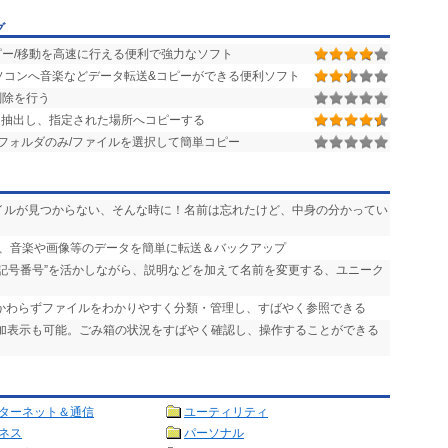
グ
ー/移動を高速に行える便利で強力なソフト
Tunesやパソコンへ音楽などデータ転送&コピーができる便利ソフト
削除を行う
抽出し、指定された場所へコピーする
フォルダのみ/ファイルを選択して簡単コピー
ァイルが見つからない、そんな時に！名前は忘れたけど、中身の分かってい
ンの間で、音楽や画像等のデータを簡単に転送＆バックアップ
“記号番号”を活かしながら、説明などを加えて名前を変更する、ユニーク
かかわらずファイルをわかりやすく分類・管理し、すばやく参照できる
追加表示も可能。ごみ箱の状況をすばやく確認し、操作することができる
ターネット＆通信
ユーティリティ
ネス
パーソナル