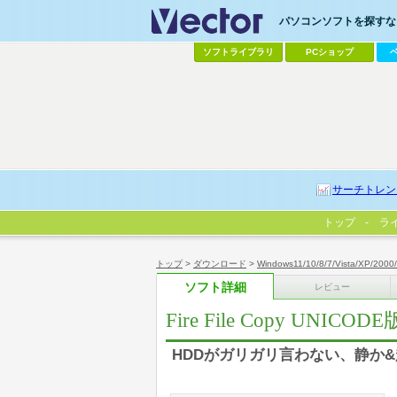
パソコンソフトを探すなら
ソフトライブラリ
PCショップ
サーチトレン
トップ
ラ
トップ
>
ダウンロード
>
Windows11/10/8/7/Vista/XP/2000
ソフト詳細
レビュー
Fire File Copy UNICODE
HDDがガリガリ言わない、静か