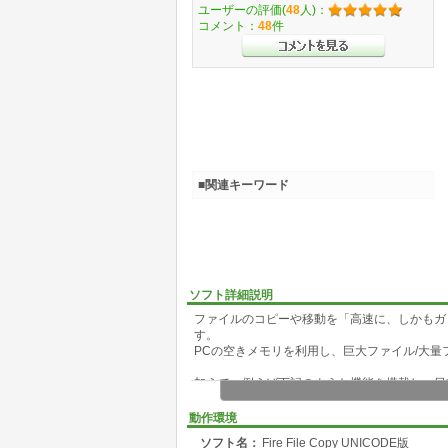
ユーザーの評価(
48
人)：
コメント：
48
件
■関連キーワード
ソフト詳細説明
ファイルのコピーや移動を「高速に、しかもガ
す。
PCの空きメモリを利用し、巨大ファイル/大量
加えて、例えば下記のような機能を搭載し、日
・書き込み破損チェック(ベリファイ)
・書き込み時の断片化の抑制
動作環境
・処理の一時停止、複数処理のキューイング
ソフト名：
Fire File Copy UNICODE版
・自動/手動リネーム(通常リネームや、処理先