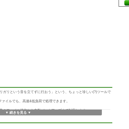
リガリという音を立てずに行おう」という、ちょっと珍しい(?)ツールで
ファイルでも、高速&低負荷で処理できます。
常のファイル操作から自動バックアップまで対応します。
▼ 続きを見る ▼
を「どける」機能)