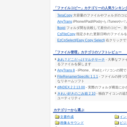
「ファイルコピー」カテゴリーの人気ランキン
TeraCopy
大容量のファイルやフォルダのコピ
AnyTrans
iPhone/iPad/iPodから i
fkopii
フォルダ間を比較して差分のコピー、
CsFileCopy
指定された更新日時のファイルを
EzCpSelect(Easy Copy Select)
右クリックで
「ファイル管理」カテゴリのソフトレビュー
あれ？どこだっけマルチサーチ
- 大事なフ
るファイルを探します
AnyTrans 8
- iPhone、iPadとパソコ
FileRenamerSpecific 1.1.1
- ファイルの持つ
なリネームソフト
dINDEX.2 2.13.00
- 実際のフォルダ構造に
きれい好きのごみ箱 2.10
- 独自アイコンの
ユーティリティ
カテゴリーから選ぶ
文書作成
イン
画像＆サウンド
ビジ