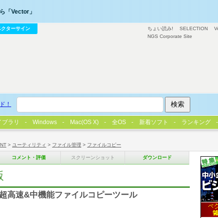
「Vector」
ベクターサイン
ちょい読み!
SELECTION
V
NGS Corporate Site
ド！
イブラリ
Windows
Mac(OS X)
全OS
新着ソフト
ランキング
/NT
>
ユーティリティ
>
ファイル管理
>
ファイルコピー
コメント・評価
スクリーンショット
ダウンロード
版
&超高速&中機能ファイルコピーツール