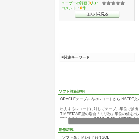
ユーザーの評価(
0
人)：
コメント：
0
件
■関連キーワード
ソフト詳細説明
ORACLEテーブル内のレコードからINSER
出力するレコードに対してテーブル単位で抽出
TIMESTAMP型の場合「ミリ秒」単位の値を
実行するためには、ORACLE Client 9iR2以
動作環境
ソフト名：
Make Insert SQL