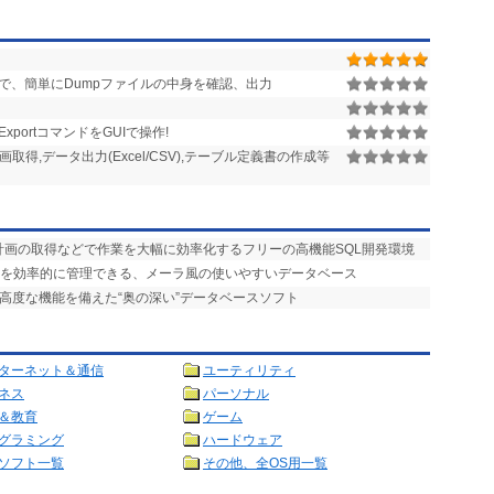
なしで、簡単にDumpファイルの中身を確認、出力
rt/ExportコマンドをGUIで操作!
計画取得,データ出力(Excel/CSV),テーブル定義書の作成等
計画の取得などで作業を大幅に効率化するフリーの高機能SQL開発環境
タを効率的に管理できる、メーラ風の使いやすいデータベース
の高度な機能を備えた“奥の深い”データベースソフト
ターネット＆通信
ユーティリティ
ネス
パーソナル
＆教育
ゲーム
グラミング
ハードウェア
ソフト一覧
その他、全OS用一覧