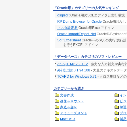
「Oracle用」カテゴリーの人気ランキング
osqledit
Oracle用のSQLエディタと実行環境
RP Dump Browser for Oracle
Oracle環境
マスタ設定君
Oracle用Excelアドイン
Oracle Import/Export .Net
OracleD/BのImpo
Sql*Excelsheet
OracleへのSQLの実行,実行
を行うEXCELアドイン
「データベース」カテゴリのソフトレビュー
A5:SQL Mk-2 2.11.2
- 強力な入力補完や実行
外部記憶DB 1.94.108
- 大量のテキストデー
TCARD for Windows 5.71
- クロス集計など
カテゴリーから選ぶ
文書作成
イン
画像＆サウンド
ビジ
家庭＆趣味
学習
アミューズメント
プロ
Mac OS X
製品