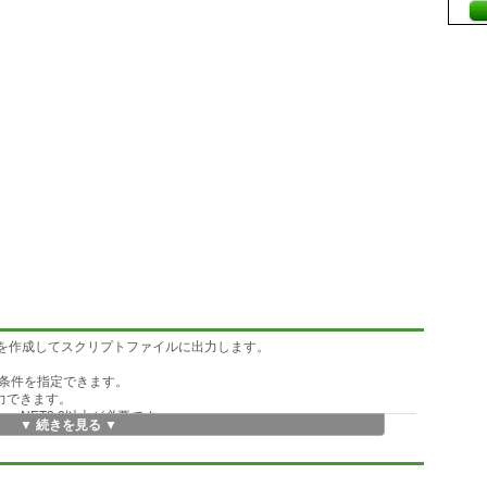
T文を作成してスクリプトファイルに出力します。
条件を指定できます。
出力できます。
上と、.NET2.0以上が必要です。
▼ 続きを見る ▼