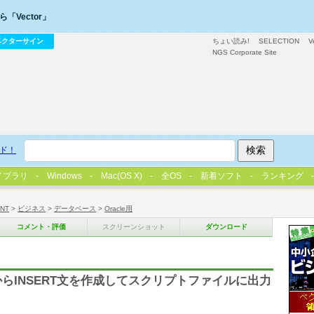
「Vector」
ベクターサイン
ちょい読み!
SELECTION
V
NGS Corporate Site
ド！
イブラリ
Windows
Mac(OS X)
全OS
新着ソフト
ランキング
/NT
>
ビジネス
>
データベース
>
Oracle用
コメント・評価
スクリーンショット
ダウンロード
からINSERT文を作成してスクリプトファイルに出力