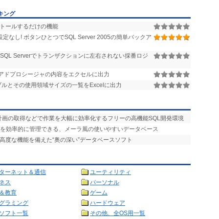
ンキング
ンストールするだけの機能
なし! ボタンひとつでSQL Server 2005の簡単バックア
SQL Serverでトランザクションに左右されない採番ロジ
トアドプロシージャの内容をエクセルに出力
テーブルとその使用領域サイズの一覧をExcelに出力
計画の取得などで作業を大幅に効率化するフリーの高機能SQL開発環境
タを効率的に管理できる、メーラ風の使いやすいデータベース
の高度な機能を備えた“奥の深い”データベースソフト
ターネット＆通信
ユーティリティ
ネス
パーソナル
＆教育
ゲーム
グラミング
ハードウェア
ソフト一覧
その他、全OS用一覧