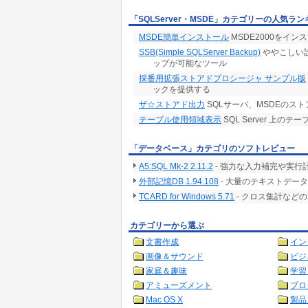
「SQLServer・MSDE」カテゴリーの人気ラ
MSDE簡単インストール
MSDE2000をイ
SSB(Simple SQLServer Backup)
ややこしい設定
ップが可能なツール
採番用拡張ストアドプロシージャ サンプル版
ックを提供する
ザ☆ストアド出力
SQLサーバ、MSDEのス
テーブル使用領域表示
SQL Server 上の
「データベース」カテゴリのソフトレビュー
A5:SQL Mk-2 2.11.2
- 強力な入力補完や実行
外部記憶DB 1.94.108
- 大量のテキストデー
TCARD for Windows 5.71
- クロス集計など
カテゴリーから選ぶ
文書作成
イン
画像＆サウンド
ビジ
家庭＆趣味
学習
アミューズメント
プロ
Mac OS X
製品