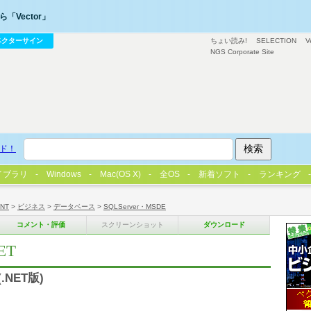
「Vector」
ベクターサイン
ちょい読み!
SELECTION
V
NGS Corporate Site
ド！
イブラリ
Windows
Mac(OS X)
全OS
新着ソフト
ランキング
/NT
>
ビジネス
>
データベース
>
SQLServer・MSDE
コメント・評価
スクリーンショット
ダウンロード
NET
.NET版)