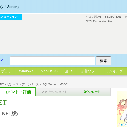
「Vector」
ベクターサイン
ちょい読み!
SELECTION
V
NGS Corporate Site
ド！
イブラリ
Windows
Mac(OS X)
全OS
新着ソフト
ランキング
/NT
>
ビジネス
>
データベース
>
SQLServer・MSDE
コメント・評価
スクリーンショット
ダウンロード
NET
.NET版)