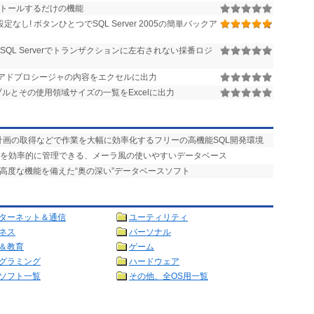
ンストールするだけの機能
なし! ボタンひとつでSQL Server 2005の簡単バックア
SQL Serverでトランザクションに左右されない採番ロジ
トアドプロシージャの内容をエクセルに出力
テーブルとその使用領域サイズの一覧をExcelに出力
計画の取得などで作業を大幅に効率化するフリーの高機能SQL開発環境
タを効率的に管理できる、メーラ風の使いやすいデータベース
の高度な機能を備えた“奥の深い”データベースソフト
ターネット＆通信
ユーティリティ
ネス
パーソナル
＆教育
ゲーム
グラミング
ハードウェア
ソフト一覧
その他、全OS用一覧