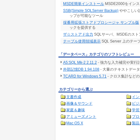
MSDE簡単インストール
MSDE2000をイ
SSB(Simple SQLServer Backup)
ややこしい設定
ップが可能なツール
採番用拡張ストアドプロシージャ サンプル版
ックを提供する
ザ☆ストアド出力
SQLサーバ、MSDEのス
テーブル使用領域表示
SQL Server 上の
「データベース」カテゴリのソフトレビュー
A5:SQL Mk-2 2.11.2
- 強力な入力補完や実行
外部記憶DB 1.94.108
- 大量のテキストデー
TCARD for Windows 5.71
- クロス集計など
カテゴリーから選ぶ
文書作成
イン
画像＆サウンド
ビジ
家庭＆趣味
学習
アミューズメント
プロ
Mac OS X
製品