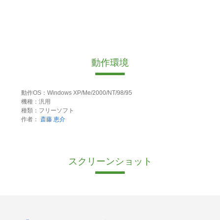
動作環境
動作OS：Windows XP/Me/2000/NT/98/95
機種：汎用
種類：フリーソフト
作者：
斎藤 恵介
スクリーンショット