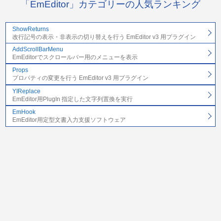
「EmEditor」カテゴリーの人気ランキング
ShowReturns
改行記号の表示・非表示の切り替えを行う EmEditor v3 用プラグイン
AddScrollBarMenu
EmEditorでスクロールバー用のメニューを表示
Props
プロパティの変更を行う EmEditor v3 用プラグイン
YIReplace
EmEditor用PlugIn 指定した文字列置換を実行
EmHook
EmEditor用定型文書入力支援ソフトウェア