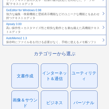
リッチテキスト形式や文字・段落の書式設定にも対応した“ワープロ
風”テキストエディタ
GoEditor for Windows 0.98
強力な編集・検索機能と壁紙表示機能などのユニークな機能とをあわせ
持つテキストエディタ
Apsaly 3.00
高い操作性＋カスタマイズ性と軽快な動作とを兼ね備えた高機能テキス
トエディタ
AutoMemo2 1.3
保存時にファイル名を付ける必要がなく、手軽に使えるメモ帳ソフト
カテゴリーから選ぶ
インターネッ
ユーティリテ
文書作成
ト＆通信
ィ
画像＆サウン
ビジネス
パーソナル
ド