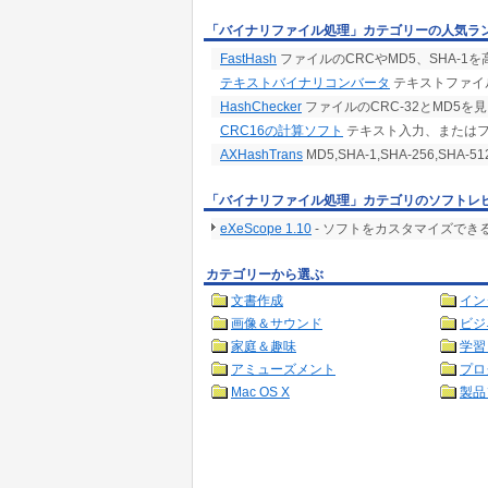
「バイナリファイル処理」カテゴリーの人気ラ
FastHash
ファイルのCRCやMD5、SHA-1を
テキストバイナリコンバータ
テキストファイ
HashChecker
ファイルのCRC-32とMD5
CRC16の計算ソフト
テキスト入力、またはフ
AXHashTrans
MD5,SHA-1,SHA-256,S
「バイナリファイル処理」カテゴリのソフトレ
eXeScope 1.10
- ソフトをカスタマイズでき
カテゴリーから選ぶ
文書作成
イン
画像＆サウンド
ビジ
家庭＆趣味
学習
アミューズメント
プロ
Mac OS X
製品