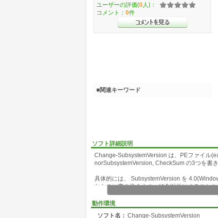
ユーザーの評価(
0
人)：
コメント：
0
件
■関連キーワード
ソフト詳細説明
Change-SubsystemVersion は、PEファイル(exe, d
norSubsystemVersion, CheckSum 
具体的には、 SubsystemVersion を 4.0
なものに書き換えます。(4.0 以外にすることや、
SubsystemVersion を書き換える事により、 Micr
動作環境
や、 2000 などの古い OS でも動くように
ソフト名：
Change-SubsystemVersion