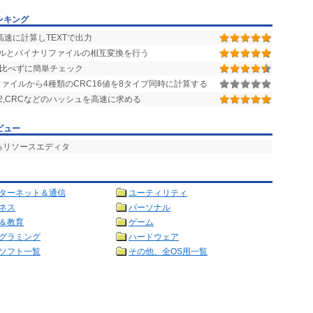
ンキング
高速に計算しTEXTで出力
ルとバイナリファイルの相互変換を行う
を見比べずに簡単チェック
ァイルから4種類のCRC16値を8タイプ同時に計算する
HA-512,CRCなどのハッシュを高速に求める
ビュー
るリソースエディタ
ターネット＆通信
ユーティリティ
ネス
パーソナル
＆教育
ゲーム
グラミング
ハードウェア
ソフト一覧
その他、全OS用一覧