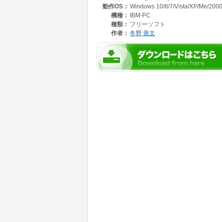
動作OS：
Windows 10/8/7/Vista/XP/Me/2000
ディレクトリ以下のファイルも再帰的に処理で
機種：
IBM-PC
レジストリは使用しません。
種類：
フリーソフト
USBメモリなどに入れて持ち運びできるポー
作者：
冬野 善文