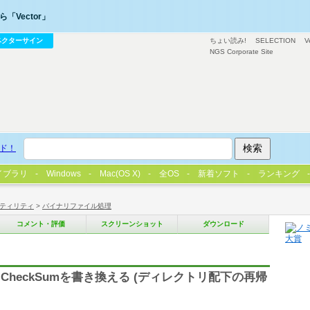
「Vector」
ベクターサイン
ちょい読み!
SELECTION
V
NGS Corporate Site
ド！
イブラリ
Windows
Mac(OS X)
全OS
新着ソフト
ランキング
ティリティ
>
バイナリファイル処理
コメント・評価
スクリーンショット
ダウンロード
ion、CheckSumを書き換える (ディレクトリ配下の再帰