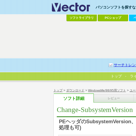
パソコンソフトを探すなら
ソフトライブラリ
PCショップ
サーチトレン
トップ
ラ
トップ
>
ダウンロード
>
WindowsMe/98/95用ソフト
>
ユー
ソフト詳細
レビュー
Change-SubsystemVersion
PEヘッダのSubsystemVers
処理も可)