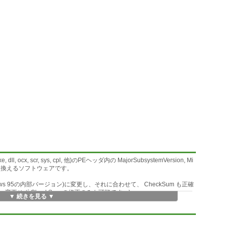
ll, ocx, scr, sys, cpl, 他)のPEヘッダ内の MajorSubsystemVersion, Mi
の3つを書き換えるソフトウェアです。
(Windows 95の内部バージョン)に変更し、それに合わせて、 CheckSum も正確
変更せず CheckSum の修正のみも可能です。)
▼ 続きを見る ▼
osoft Visual C++ 2008/2010 等で開発されたものが、 Windows 9x 系
なる……かもしれません。(基本的には開発時に細工が必要です。)