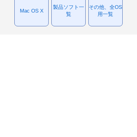
製品ソフト一
その他、全OS
Mac OS X
覧
用一覧