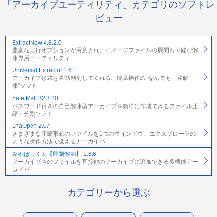
「アーカイブユーティリティ」カテゴリのソフトレ
ビュー
ExtractNow 4.8.2.0
豊富な実行オプションが用意され、イメージファイルの展開も可能な解
凍専用ユーティリティ
Universal Extractor 1.6.1
アーカイブ形式を自動判別してくれる、簡単操作の“なんでも一発解
凍”ソフト
Safe Melt 32 3.20
パスワード付きの自己解凍型アーカイブを簡単に作成できるファイル圧
縮・分割ソフト
LhaOpen 2.07
さまざまな圧縮形式のファイルを1つのウインドウ、エクスプローラの
ような操作方法で扱えるアーカイバ
みやぱっくん【即刻解凍】 1.6.6
アーカイブ内のファイルを直接他のアーカイブに追加できる多機能アー
カイバ
カテゴリーから選ぶ