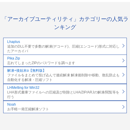
「アーカイブユーティリティ」カテゴリーの人気ラ
ンキング
Lhaplus
追加のDLL不要で多数の解凍(デコード)、圧縮(エンコード)形式に対応し
たアーカイバ
Pika Zip
忘れてしまったZIPのパスワードを調べます
解凍+後始末α【無料版】
ファイルをまとめて投げ込んで連続解凍 解凍後削除や移動、散乱防止も
自動化する解凍・圧縮ソフト
LHMelting for Win32
LHA形式書庫ファイルへの圧縮及び削除とLHA/ZIP/ARJの解凍/閲覧等を
行う
Noah
お手軽一発圧縮解凍ソフト