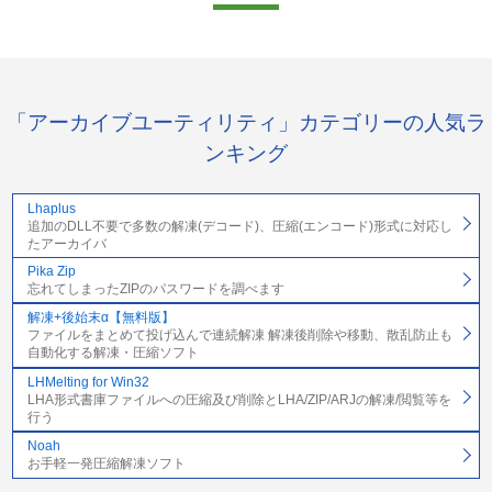
「アーカイブユーティリティ」カテゴリーの人気ラ
ンキング
Lhaplus
追加のDLL不要で多数の解凍(デコード)、圧縮(エンコード)形式に対応し
たアーカイバ
Pika Zip
忘れてしまったZIPのパスワードを調べます
解凍+後始末α【無料版】
ファイルをまとめて投げ込んで連続解凍 解凍後削除や移動、散乱防止も
自動化する解凍・圧縮ソフト
LHMelting for Win32
LHA形式書庫ファイルへの圧縮及び削除とLHA/ZIP/ARJの解凍/閲覧等を
行う
Noah
お手軽一発圧縮解凍ソフト