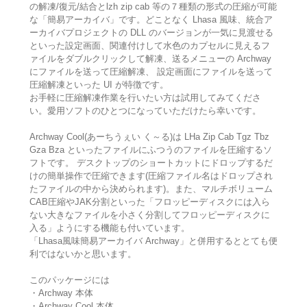
の解凍/復元/結合とlzh zip cab 等の７種類の形式の圧縮が可能
な「簡易アーカイバ」です。どことなく Lhasa 風味、統合ア
ーカイバプロジェクトの DLL のバージョンが一気に見渡せる
といった設定画面、関連付けして水色のカプセルに見えるフ
ァイルをダブルクリックして解凍、送るメニューの Archway
にファイルを送って圧縮解凍、 設定画面にファイルを送って
圧縮解凍といった UI が特徴です。
お手軽に圧縮解凍作業を行いたい方は試用してみてくださ
い。愛用ソフトのひとつになっていただけたら幸いです。
Archway Cool(あーちうぇい く～る)は LHa Zip Cab Tgz Tbz
Gza Bza といったファイルにふつうのファイルを圧縮するソ
フトです。 デスクトップのショートカットにドロップするだ
けの簡単操作で圧縮できます(圧縮ファイル名はドロップされ
たファイルの中から決められます)。また、マルチボリューム
CAB圧縮やJAK分割といった「フロッピーディスクには入ら
ない大きなファイルを小さく分割してフロッピーディスクに
入る」ようにする機能も付いています。
「Lhasa風味簡易アーカイバ Archway」と併用するととても便
利ではないかと思います。
このパッケージには
・Archway 本体
・Archway Cool 本体