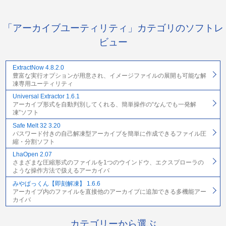
「アーカイブユーティリティ」カテゴリのソフトレ
ビュー
ExtractNow 4.8.2.0
豊富な実行オプションが用意され、イメージファイルの展開も可能な解
凍専用ユーティリティ
Universal Extractor 1.6.1
アーカイブ形式を自動判別してくれる、簡単操作の“なんでも一発解
凍”ソフト
Safe Melt 32 3.20
パスワード付きの自己解凍型アーカイブを簡単に作成できるファイル圧
縮・分割ソフト
LhaOpen 2.07
さまざまな圧縮形式のファイルを1つのウインドウ、エクスプローラの
ような操作方法で扱えるアーカイバ
みやぱっくん【即刻解凍】 1.6.6
アーカイブ内のファイルを直接他のアーカイブに追加できる多機能アー
カイバ
カテゴリーから選ぶ