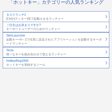
「ホットキー」カテゴリーの人気ランキング
タスクランチ2
[Ctrl]+[テンキー]等で起動させるランチャー
ご注文はお決まりですか?
キーボードユーザーのためのランチャー
SkinLauncher
起動キー+A～Zで任意に設定されたアプリケーションを起動するキーボ
ードランチャー
Tecla
様々なキーを組み合わせて使えるランチャー
HotkeyReg2000
ホットキーを登録するツール