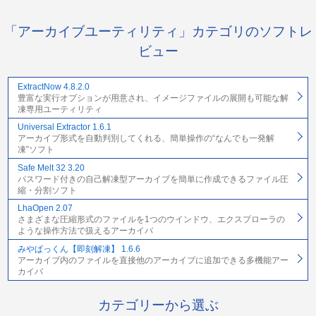
「アーカイブユーティリティ」カテゴリのソフトレ
ビュー
ExtractNow 4.8.2.0
豊富な実行オプションが用意され、イメージファイルの展開も可能な解
凍専用ユーティリティ
Universal Extractor 1.6.1
アーカイブ形式を自動判別してくれる、簡単操作の“なんでも一発解
凍”ソフト
Safe Melt 32 3.20
パスワード付きの自己解凍型アーカイブを簡単に作成できるファイル圧
縮・分割ソフト
LhaOpen 2.07
さまざまな圧縮形式のファイルを1つのウインドウ、エクスプローラの
ような操作方法で扱えるアーカイバ
みやぱっくん【即刻解凍】 1.6.6
アーカイブ内のファイルを直接他のアーカイブに追加できる多機能アー
カイバ
カテゴリーから選ぶ