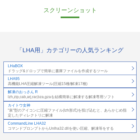
スクリーンショット
「LHA用」カテゴリーの人気ランキング
LHaBOX
ドラッグ&ドロップで簡単に書庫ファイルを作成するツール
LHA95
高機能LHA圧縮解凍ツール(圧縮15種/解凍17種)
解凍のおっさん R
lzh,zip,cab,arj,rar,bza,gzaを結構簡単に解凍する解凍専用ソフト
カイトウ女神
"泉"型のアイコンに圧縮ファイル(lzh形式)を投げ込むと、あらかじめ指
定したディレクトリに解凍
CommandLine LHA32
コマンドプロンプトからUnlha32.dllを使い圧縮、解凍等をする