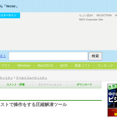
「Vector」
ベクターサイン
ちょい読み!
SELECTION
V
NGS Corporate Site
ド！
イブラリ
Windows
Mac(OS X)
全OS
新着ソフト
ランキング
ティリティ
>
アーカイブユーティリティ
コメント・評価
スクリーンショット
ダウンロード
リストで操作をする圧縮解凍ツール