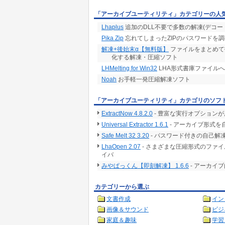
「アーカイブユーティリティ」カテゴリーの人
Lhaplus
追加のDLL不要で多数の解凍(デコー
Pika Zip
忘れてしまったZIPのパスワードを
解凍+後始末α【無料版】
ファイルをまとめて
化する解凍・圧縮ソフト
LHMelting for Win32
LHA形式書庫ファイルへの
Noah
お手軽一発圧縮解凍ソフト
「アーカイブユーティリティ」カテゴリのソフ
ExtractNow 4.8.2.0
- 豊富な実行オプション
Universal Extractor 1.6.1
- アーカイブ形式を
Safe Melt 32 3.20
- パスワード付きの自己
LhaOpen 2.07
- さまざまな圧縮形式のファ
イバ
みやぱっくん【即刻解凍】 1.6.6
- アーカイ
カテゴリーから選ぶ
文書作成
イン
画像＆サウンド
ビジ
家庭＆趣味
学習