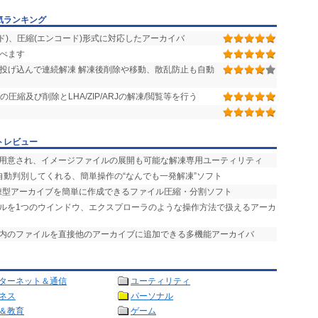
気ランキング
ド)、圧縮(エンコード)形式に対応したアーカイバ
調べます
投げ込んで連続解凍 解凍後削除や移動、散乱防止も自動
圧縮及び削除とLHA/ZIP/ARJの解凍/閲覧等を行う
トレビュー
が用意され、イメージファイルの展開も可能な解凍専用ユーティリティ
自動判別してくれる、簡単操作の“なんでも一発解凍”ソフト
解凍型アーカイブを簡単に作成できるファイル圧縮・分割ソフト
イルを1つのウインドウ、エクスプローラのような操作方法で扱えるアーカ
ブ内のファイルを直接他のアーカイブに追加できる多機能アーカイバ
ターネット＆通信
ユーティリティ
ネス
パーソナル
＆教育
ゲーム