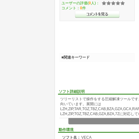
ユーザーの評価(
0
人)：
コメント：
0
件
■関連キーワード
ソフト詳細説明
ツリーリストで操作をする圧縮解凍ツールです
向いています。展開には
LZH,ZIP,TAR,TGZ,TBZ,CAB,BZA,GZA,GC
LZH,ZIP,TGZ,TBZ,CAB,GZA,BZA
○機能
・独自のツリーリスト形式により深い階層のフ
動作環境
変わりないので、すぐに扱えます。
ソフト名：
VECA
・OLEドラッグ＆ドロップに対応しているの