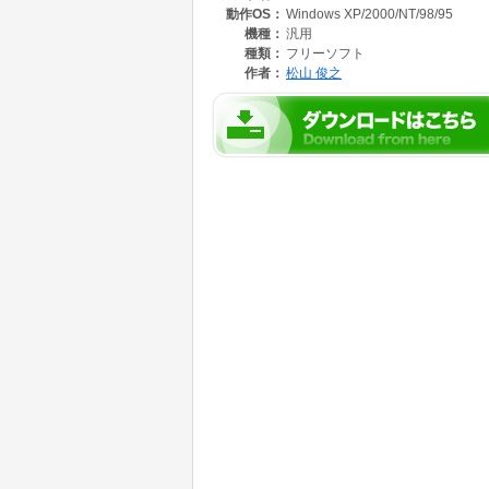
動作OS：
Windows XP/2000/NT/98/95
・LZH,ZIP,TAR,TGZ,TBZ,CAB,BZA,GZA
・LZH,ZIP,TGZ,TBZ,CAB,GZA,BZA,7Z
機種：
汎用
・自己解凍書庫の作成をすることができます。
種類：
フリーソフト
・コピー&ペーストができます。
作者：
松山 俊之