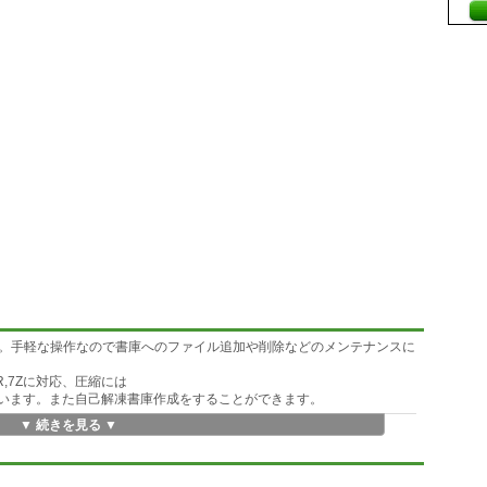
。手軽な操作なので書庫へのファイル追加や削除などのメンテナンスに
A,RAR,7Zに対応、圧縮には
,7Zに対応しています。また自己解凍書庫作成をすることができます。
▼ 続きを見る ▼
ァイルも一目で把握することができます。操作自体はエクスプローラと
でファイルを楽々操作することができます。