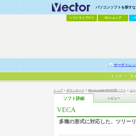
パソコンソフトを探すなら
ソフトライブラリ
PCショップ
サーチトレン
トップ
ラ
トップ
>
ダウンロード
>
WindowsMe/98/95用ソフト
>
ユー
ソフト詳細
レビュー
VECA
多種の形式に対応した、ツリー