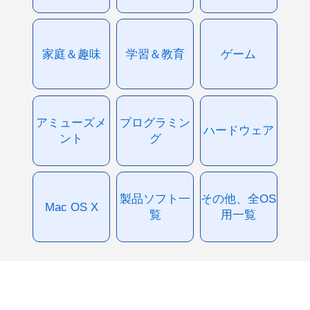
家庭＆趣味
学習＆教育
ゲーム
アミューズメ
プログラミン
ハードウェア
ント
グ
製品ソフト一
その他、全OS
Mac OS X
覧
用一覧