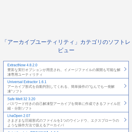
「アーカイブユーティリティ」カテゴリのソフトレ
ビュー
ExtractNow 4.8.2.0
豊富な実行オプションが用意され、イメージファイルの展開も可能な解
凍専用ユーティリティ
Universal Extractor 1.6.1
アーカイブ形式を自動判別してくれる、簡単操作の“なんでも一発解
凍”ソフト
Safe Melt 32 3.20
パスワード付きの自己解凍型アーカイブを簡単に作成できるファイル圧
縮・分割ソフト
LhaOpen 2.07
さまざまな圧縮形式のファイルを1つのウインドウ、エクスプローラの
ような操作方法で扱えるアーカイバ