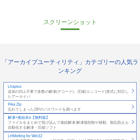
スクリーンショット
「アーカイブユーティリティ」カテゴリーの人気ラ
ンキング
Lhaplus
追加のDLL不要で多数の解凍(デコード)、圧縮(エンコード)形式に対応し
たアーカイバ
Pika Zip
忘れてしまったZIPのパスワードを調べます
解凍+後始末α【無料版】
ファイルをまとめて投げ込んで連続解凍 解凍後削除や移動、散乱防止も
自動化する解凍・圧縮ソフト
LHMelting for Win32