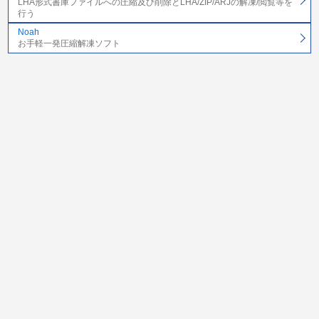
LHA形式書庫ファイルへの圧縮及び削除とLHA/ZIP/ARJの解凍/閲覧等を
行う
Noah
お手軽一発圧縮解凍ソフト