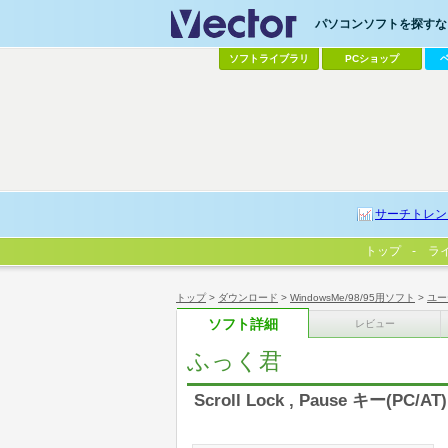
パソコンソフトを探すなら
ソフトライブラリ
PCショップ
サーチトレン
トップ
ラ
トップ
>
ダウンロード
>
WindowsMe/98/95用ソフト
>
ユー
ソフト詳細
レビュー
ふっく君
Scroll Lock , Pause キー(