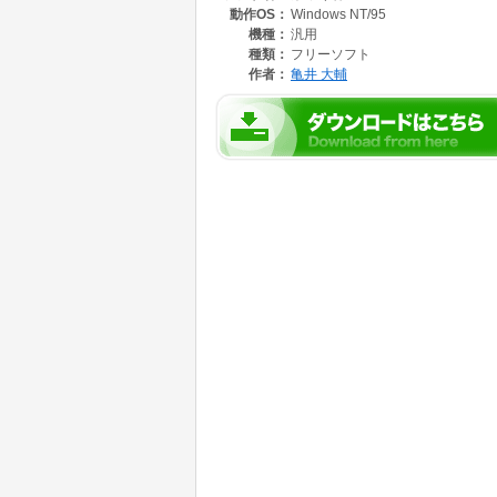
動作OS：
Windows NT/95
作者はこのような使い方を想定してこのプログ
機種：
汎用
より汎用的な使い方ができるように、プログラ
種類：
フリーソフト
しました。
作者：
亀井 大輔
ちなみに、Scroll Lock キーには初期状態