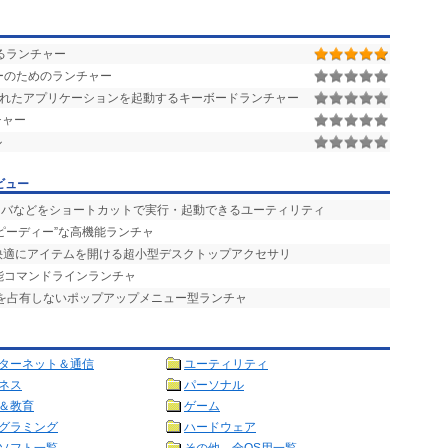
させるランチャー
ーのためのランチャー
されたアプリケーションを起動するキーボードランチャー
チャー
ル
ビュー
ーバなどをショートカットで実行・起動できるユーティリティ
スピーディー”な高機能ランチャ
で快適にアイテムを開ける超小型デスクトップアクセサリ
能コマンドラインランチャ
プを占有しないポップアップメニュー型ランチャ
ターネット＆通信
ユーティリティ
ネス
パーソナル
＆教育
ゲーム
グラミング
ハードウェア