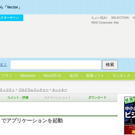
「Vector」
ベクターサイン
ちょい読み!
SELECTION
V
NGS Corporate Site
ド！
イブラリ
Windows
Mac(OS X)
全OS
新着ソフト
ランキング
ティリティ
>
プログラムランチャー
>
ホットキー
コメント・評価
スクリーンショット
ダウンロード
PC/AT) でアプリケーションを起動