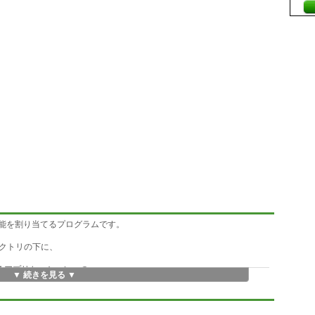
 キーに機能を割り当てるプログラムです。
クトリの下に、
するアプリケーションへの
▼ 続きを見る ▼
se キーを押すと
なっています。