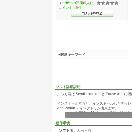
ユーザーの評価(
0
人)：
コメント：
0
件
■関連キーワード
ソフト詳細説明
ふっく君は Scroll Lock キーと Pause
インストールすると、インストールしたディレ
Application ディレクトリが出来ます。
この中には数種類の Windows に標準で付属
ショートカットが入っています。
動作環境
初期状態では、このプログラムを実行して、Pau
ソフト名：
ふっく君
この Application ディレクトリが開くように