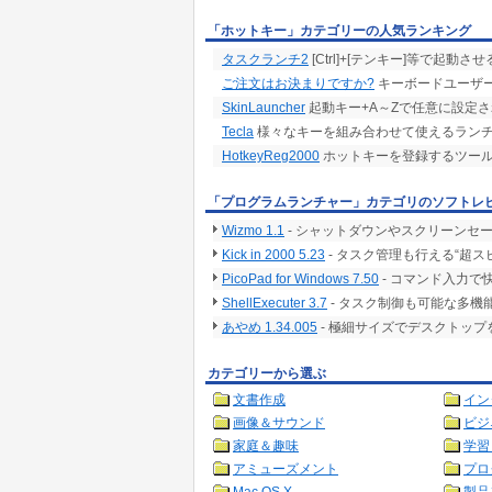
「ホットキー」カテゴリーの人気ランキング
タスクランチ2
[Ctrl]+[テンキー]等で起動
ご注文はお決まりですか?
キーボードユーザ
SkinLauncher
起動キー+A～Zで任意に設定
Tecla
様々なキーを組み合わせて使えるラン
HotkeyReg2000
ホットキーを登録するツー
「プログラムランチャー」カテゴリのソフトレ
Wizmo 1.1
- シャットダウンやスクリーンセ
Kick in 2000 5.23
- タスク管理も行える“超
PicoPad for Windows 7.50
- コマンド入力
ShellExecuter 3.7
- タスク制御も可能な多機
あやめ 1.34.005
- 極細サイズでデスクトッ
カテゴリーから選ぶ
文書作成
イン
画像＆サウンド
ビジ
家庭＆趣味
学習
アミューズメント
プロ