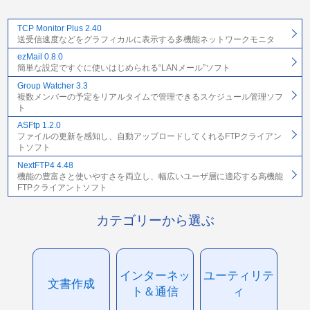
TCP Monitor Plus 2.40
送受信速度などをグラフィカルに表示する多機能ネットワークモニタ
ezMail 0.8.0
簡単な設定ですぐに使いはじめられる“LANメール”ソフト
Group Watcher 3.3
複数メンバーの予定をリアルタイムで管理できるスケジュール管理ソフ
ト
ASFtp 1.2.0
ファイルの更新を感知し、自動アップロードしてくれるFTPクライアン
トソフト
NextFTP4 4.48
機能の豊富さと使いやすさを両立し、幅広いユーザ層に適応する高機能
FTPクライアントソフト
カテゴリーから選ぶ
インターネッ
ユーティリテ
文書作成
ト＆通信
ィ