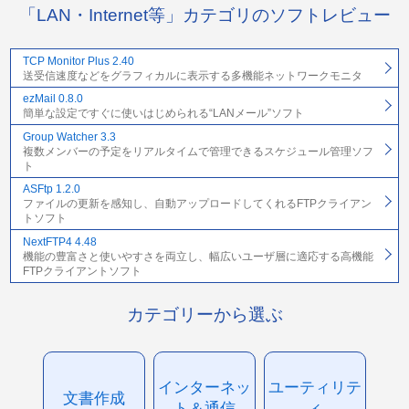
「LAN・Internet等」カテゴリのソフトレビュー
TCP Monitor Plus 2.40
送受信速度などをグラフィカルに表示する多機能ネットワークモニタ
ezMail 0.8.0
簡単な設定ですぐに使いはじめられる“LANメール”ソフト
Group Watcher 3.3
複数メンバーの予定をリアルタイムで管理できるスケジュール管理ソフ
ト
ASFtp 1.2.0
ファイルの更新を感知し、自動アップロードしてくれるFTPクライアン
トソフト
NextFTP4 4.48
機能の豊富さと使いやすさを両立し、幅広いユーザ層に適応する高機能
FTPクライアントソフト
カテゴリーから選ぶ
インターネッ
ユーティリテ
文書作成
ト＆通信
ィ