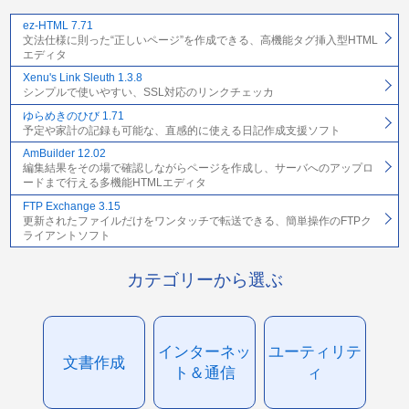
ez-HTML 7.71
文法仕様に則った“正しいページ”を作成できる、高機能タグ挿入型HTML
エディタ
Xenu's Link Sleuth 1.3.8
シンプルで使いやすい、SSL対応のリンクチェッカ
ゆらめきのひび 1.71
予定や家計の記録も可能な、直感的に使える日記作成支援ソフト
AmBuilder 12.02
編集結果をその場で確認しながらページを作成し、サーバへのアップロ
ードまで行える多機能HTMLエディタ
FTP Exchange 3.15
更新されたファイルだけをワンタッチで転送できる、簡単操作のFTPク
ライアントソフト
カテゴリーから選ぶ
インターネッ
ユーティリテ
文書作成
ト＆通信
ィ