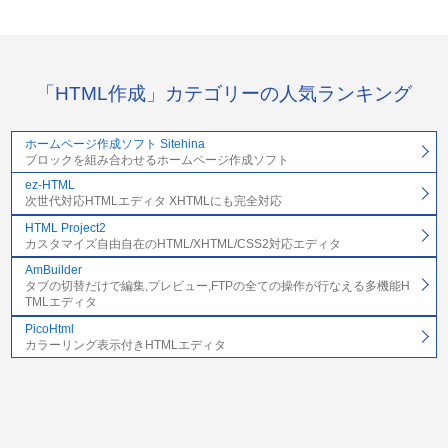
「HTML作成」カテゴリーの人気ランキング
ホームページ作成ソフト Sitehina
ブロックを組み合わせるホームページ作成ソフト
ez-HTML
次世代対応HTMLエディタ XHTMLにも完全対応
HTML Project2
カスタマイズ自由自在のHTML/XHTML/CSS2対応エディタ
AmBuilder
タブの切替だけで編集,プレビュー,FTPの全ての操作が行なえる多機能H
TMLエディタ
PicoHtml
カラーリング表示付きHTMLエディタ