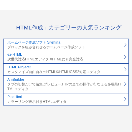
「HTML作成」カテゴリーの人気ランキング
ホームページ作成ソフト Sitehina
ブロックを組み合わせるホームページ作成ソフト
ez-HTML
次世代対応HTMLエディタ XHTMLにも完全対応
HTML Project2
カスタマイズ自由自在のHTML/XHTML/CSS2対応エディタ
AmBuilder
タブの切替だけで編集,プレビュー,FTPの全ての操作が行なえる多機能H
TMLエディタ
PicoHtml
カラーリング表示付きHTMLエディタ