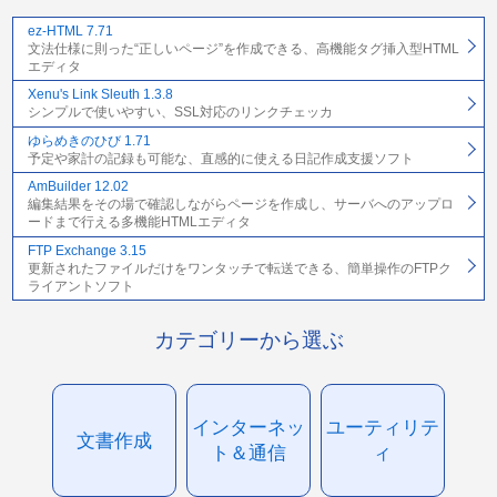
ez-HTML 7.71
文法仕様に則った“正しいページ”を作成できる、高機能タグ挿入型HTML
エディタ
Xenu's Link Sleuth 1.3.8
シンプルで使いやすい、SSL対応のリンクチェッカ
ゆらめきのひび 1.71
予定や家計の記録も可能な、直感的に使える日記作成支援ソフト
AmBuilder 12.02
編集結果をその場で確認しながらページを作成し、サーバへのアップロ
ードまで行える多機能HTMLエディタ
FTP Exchange 3.15
更新されたファイルだけをワンタッチで転送できる、簡単操作のFTPク
ライアントソフト
カテゴリーから選ぶ
インターネッ
ユーティリテ
文書作成
ト＆通信
ィ