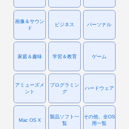
画像＆サウン
ビジネス
パーソナル
ド
家庭＆趣味
学習＆教育
ゲーム
アミューズメ
プログラミン
ハードウェア
ント
グ
製品ソフト一
その他、全OS
Mac OS X
覧
用一覧