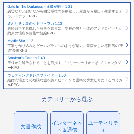
Gate In The Darkness～逢魔が刻～ 1.21
悪霊などと戦いながら幽霊屋敷内を探索し、屋敷から脱出・生還するオ
カルトホラーRPG
終わり逝く星のクドリャフカ 1.13
最終戦争で荒廃した惑星を舞台に、隻腕の男と一体のアンドロイドとが
約束の場所を目指す短編RPG
Mystic Star 1.12
丁寧な作り込みとゲームバランスのよさが魅力。昔懐かしい雰囲気の“王
道”長編RPG
Amateur's Garden 1.40
王様から解放されることを目指す、“フリーシナリオっぽい”ファンタジ
ーRPG
ウェディングドレスファイター 1.50
結婚式場までの危険な旅を急ぐヒロインと護衛の少女たちによるコミカ
ルRPG
カテゴリーから選ぶ
インターネッ
ユーティリテ
文書作成
ト＆通信
ィ