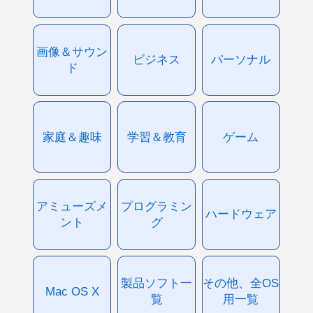
画像＆サウン
ビジネス
パーソナル
ド
家庭＆趣味
学習＆教育
ゲーム
アミューズメ
プログラミン
ハードウェア
ント
グ
製品ソフト一
その他、全OS
Mac OS X
覧
用一覧