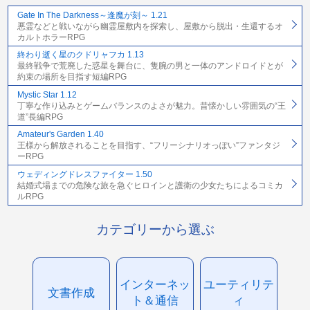
Gate In The Darkness～逢魔が刻～ 1.21
悪霊などと戦いながら幽霊屋敷内を探索し、屋敷から脱出・生還するオ
カルトホラーRPG
終わり逝く星のクドリャフカ 1.13
最終戦争で荒廃した惑星を舞台に、隻腕の男と一体のアンドロイドとが
約束の場所を目指す短編RPG
Mystic Star 1.12
丁寧な作り込みとゲームバランスのよさが魅力。昔懐かしい雰囲気の“王
道”長編RPG
Amateur's Garden 1.40
王様から解放されることを目指す、“フリーシナリオっぽい”ファンタジ
ーRPG
ウェディングドレスファイター 1.50
結婚式場までの危険な旅を急ぐヒロインと護衛の少女たちによるコミカ
ルRPG
カテゴリーから選ぶ
インターネッ
ユーティリテ
文書作成
ト＆通信
ィ