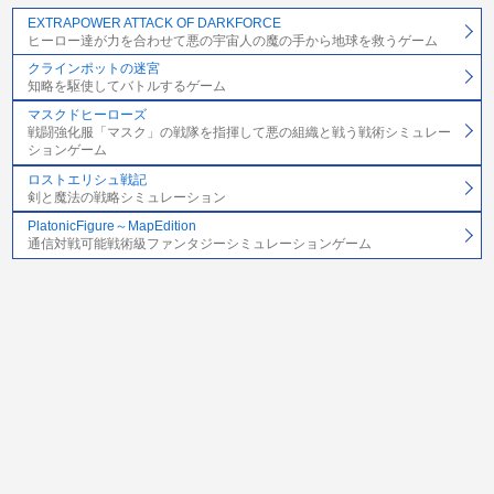
EXTRAPOWER ATTACK OF DARKFORCE
ヒーロー達が力を合わせて悪の宇宙人の魔の手から地球を救うゲーム
クラインポットの迷宮
知略を駆使してバトルするゲーム
マスクドヒーローズ
戦闘強化服「マスク」の戦隊を指揮して悪の組織と戦う戦術シミュレー
ションゲーム
ロストエリシュ戦記
剣と魔法の戦略シミュレーション
PlatonicFigure～MapEdition
通信対戦可能戦術級ファンタジーシミュレーションゲーム