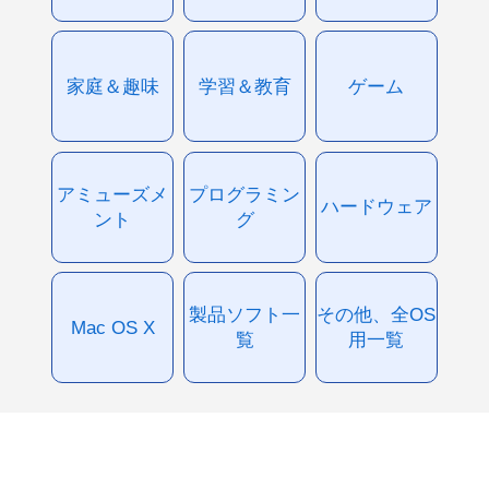
家庭＆趣味
学習＆教育
ゲーム
アミューズメ
プログラミン
ハードウェア
ント
グ
製品ソフト一
その他、全OS
Mac OS X
覧
用一覧