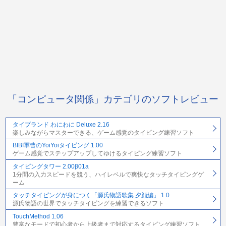
「コンピュータ関係」カテゴリのソフトレビュー
タイプランド わにわに Deluxe 2.16
楽しみながらマスターできる、ゲーム感覚のタイピング練習ソフト
BIBI軍曹のYoiYoiタイピング 1.00
ゲーム感覚でステップアップしてゆけるタイピング練習ソフト
タイピングタワー 2.00β01a
1分間の入力スピードを競う、ハイレベルで爽快なタッチタイピングゲ
ーム
タッチタイピングが身につく「源氏物語歌集 夕顔編」 1.0
源氏物語の世界でタッチタイピングを練習できるソフト
TouchMethod 1.06
豊富なモードで初心者から上級者まで対応するタイピング練習ソフト