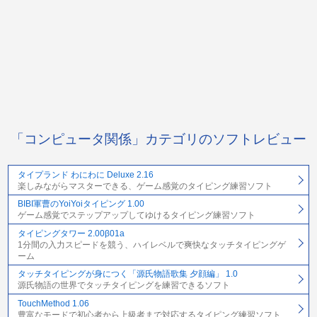
「コンピュータ関係」カテゴリのソフトレビュー
タイプランド わにわに Deluxe 2.16
楽しみながらマスターできる、ゲーム感覚のタイピング練習ソフト
BIBI軍曹のYoiYoiタイピング 1.00
ゲーム感覚でステップアップしてゆけるタイピング練習ソフト
タイピングタワー 2.00β01a
1分間の入力スピードを競う、ハイレベルで爽快なタッチタイピングゲ
ーム
タッチタイピングが身につく「源氏物語歌集 夕顔編」 1.0
源氏物語の世界でタッチタイピングを練習できるソフト
TouchMethod 1.06
豊富なモードで初心者から上級者まで対応するタイピング練習ソフト