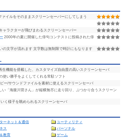
Lファイルをそのままスクリーンセーバーにしてしまう
ー
キャラクターが飛びまわるスクリーンセーバー
ー
2000年の夏に開催した俳句コンテストに投稿された俳
いの文字が流れます 文字数は無制限で時計にもなります
ー
楽再生機能を搭載した、カスタマイズ自由度の高いスクリーンセーバ
バの使い勝手をよくしてくれる常駐ソフト
ービー/サウンドファイルを素材に使えるスクリーンセーバ
らしい「海腹川背さん」が縦横無尽に走り回り、ぶつかり合うスクリーン
ていく様子を眺められるスクリーンセーバ
ターネット＆通信
ユーティリティ
ネス
パーソナル
＆教育
ゲーム