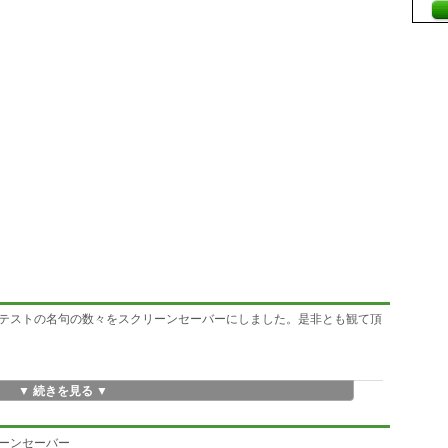
テストの名句の数々をスクリーンセーバーにしました。是非とも観て頂
▼ 続きを見る ▼
リーンセーバー