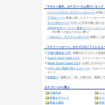
「テキスト表示」カテゴリーの人気ランキング
ハイパーテキストスクリーンセーバー
HTM
7716セーバー
間違い探しスクリーンセーバ
キャラ字セーバー
入力した文字の形に色々な
2000年俳句コンテスト夏展スクリーンセーバ
句の数々があなたの心に響く!
「おおもじ」スクリーンセーバー
画面いっぱ
「スクリーンセーバ」カテゴリのソフトレビュ
午後の展覧会 1.45
- 多数のエフェクトと音
Screen Saver Utility 2.6.0
- スクリーンセー
Movie Screen Saver 3.2.0
- お気に入りのム
A.P.S. vol.2 海腹川背さんセーバー
- かわい
セーバ
街創造 1
- 画面上に「街」が作られ、発展し
カテゴリーから選ぶ
文書作成
イン
画像＆サウンド
ビジ
家庭＆趣味
学習