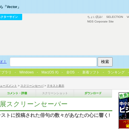
「Vector」
ベクターサイン
ちょい読み!
SELECTION
V
NGS Corporate Site
ド！
イブラリ
Windows
Mac(OS X)
全OS
新着ソフト
ランキング
ューズメント
>
スクリーンセーバ
>
テキスト表示
コメント・評価
スクリーンショット
ダウンロード
夏展スクリーンセーバー
ンテストに投稿された俳句の数々があなたの心に響く!