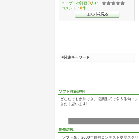
ユーザーの評価(
0
人)：
コメント：
0
件
■関連キーワード
ソフト詳細説明
どなたでも参加でき、投票形式で争う俳句コン
きたく思います!
動作環境
ソフト名：
2000年俳句コンテスト夏展スク