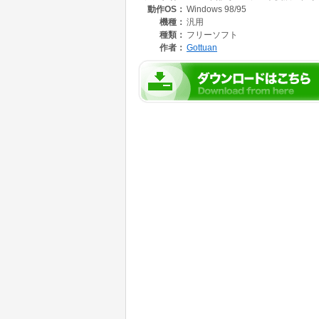
動作OS：
Windows 98/95
機種：
汎用
種類：
フリーソフト
作者：
Gottuan