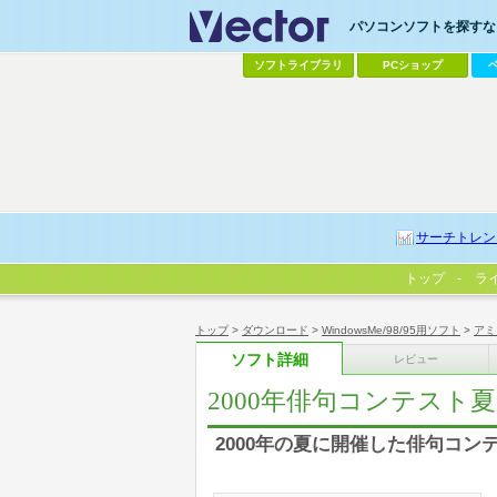
パソコンソフトを探すなら
ソフトライブラリ
PCショップ
サーチトレン
トップ
ラ
トップ
>
ダウンロード
>
WindowsMe/98/95用ソフト
>
アミ
ソフト詳細
レビュー
2000年俳句コンテスト
2000年の夏に開催した俳句コ