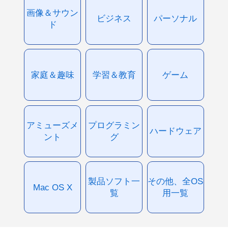
画像＆サウン
ビジネス
パーソナル
ド
家庭＆趣味
学習＆教育
ゲーム
アミューズメ
プログラミン
ハードウェア
ント
グ
製品ソフト一
その他、全OS
Mac OS X
覧
用一覧