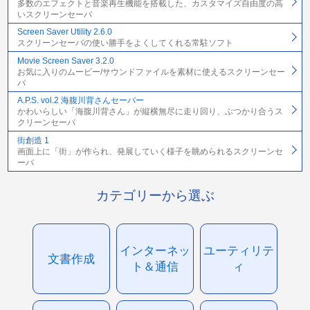
多数のエフェクトと音楽再生機能を搭載した、カスタマイズ自由度の高
いスクリーンセーバ
Screen Saver Utility 2.6.0
スクリーンセーバの使い勝手をよくしてくれる常駐ソフト
Movie Screen Saver 3.2.0
お気に入りのムービー/サウンドファイルを素材に使えるスクリーンセー
バ
A.P.S. vol.2 海腹川背さんセーバー
かわいらしい「海腹川背さん」が縦横無尽に走り回り、ぶつかり合うス
クリーンセーバ
街創造 1
画面上に「街」が作られ、発展していく様子を眺められるスクリーンセ
ーバ
カテゴリーから選ぶ
インターネッ
ユーティリテ
文書作成
ト＆通信
ィ