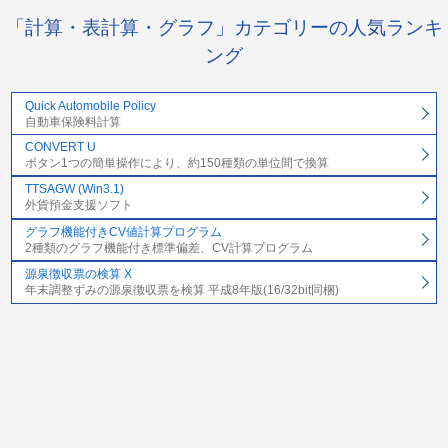
「計算・表計算・グラフ」カテゴリーの人気ランキ
ング
Quick Automobile Policy
自動車保険料計算
CONVERT U
ボタン1つの簡単操作により、約150種類の単位間で換算
TTSAGW (Win3.1)
外貨預金支援ソフト
グラフ機能付きCV値計算プログラム
2種類のグラフ機能付き標準偏差、CV計算プログラム
源泉徴収票の検算 X
年末調整ずみの源泉徴収票を検算 平成8年版(16/32bit同梱)