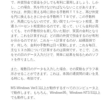
で、外貨預金で資金を少しでも有利に運用しましょう。しか
し、この場合、気を付けなければならないことがあります。
それは、外貨に替える時に掛かる手数料ＴＴＳと、再び外貨
を円に換えるときにかかる手数料ＴＴＢです。この手数料
が、馬鹿にならないのです。安い国で１パーセント程度、普
通３パーセント程度掛かるのです。従って、いくら金利が高
くても、その手数領分を差し引いた額が、実質の金利となり
ます。これを計算すれば、どの国の外貨で預金するのが有利
か分かるのですが、これを一々計算するのが、結構面倒で
す。何しろ、金利や手数料は日々変動します。これを毎日、
主な１３カ国について計算するのは面倒です。そこで、これ
をその日のデータ入力だけで、簡単に結果を知るためのソフ
トを作りました。
また、複数日のデータを入力した場合、その変動をグラフ表
示させることができます。これは、各国の通貨間の違いを見
る時にも、有効です。
MS-Windows Ver3.1以上が動作するすべてのコンピュータ上
で動作します。もちろん、Windows95、Windows-NT3.51以上
でも動作します。