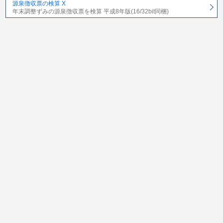
源泉徴収票の検算 X
年末調整ずみの源泉徴収票を検算 平成8年版(16/32bit同梱)