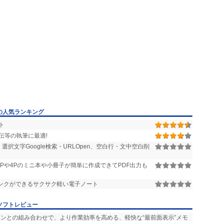
の人気ランキング
ト
伝等の執筆に最適!
選択文字Google検索・URLOpen、空白行・文中空白削
8Pや4Pのミニ本や小冊子が簡単に作成できてPDF出力も
ンクができるサクサク軽い電子ノート
ソフトレビュー
ョンとの組み合わせで、より作業効率を高める、軽快な“最前面表示”メモ