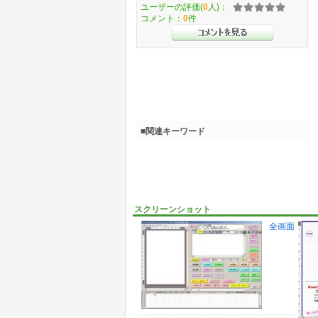
ユーザーの評価(
0
人)：
コメント：
0
件
■関連キーワード
スクリーンショット
全画面