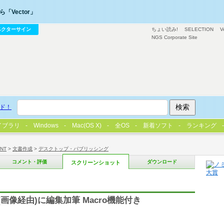
「Vector」
ベクターサイン
ちょい読み!
SELECTION
V
NGS Corporate Site
ド！
イブラリ
Windows
Mac(OS X)
全OS
新着ソフト
ランキング
/NT
>
文書作成
>
デスクトップ・パブリッシング
コメント・評価
ダウンロード
スクリーンショット
ル(画像経由)に編集加筆 Macro機能付き