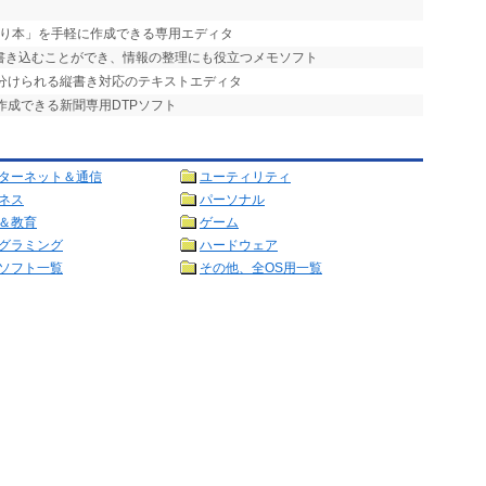
「折り本」を手軽に作成できる専用エディタ
に書き込むことができ、情報の整理にも役立つメモソフト
い分けられる縦書き対応のテキストエディタ
作成できる新聞専用DTPソフト
ターネット＆通信
ユーティリティ
ネス
パーソナル
＆教育
ゲーム
グラミング
ハードウェア
ソフト一覧
その他、全OS用一覧