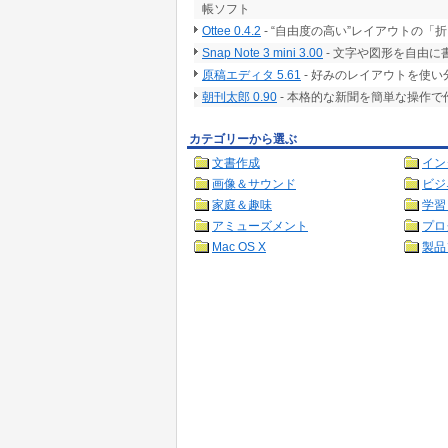
帳ソフト
Ottee 0.4.2
- “自由度の高い”レイアウトの
Snap Note 3 mini 3.00
- 文字や図形を自由
原稿エディタ 5.61
- 好みのレイアウトを使
朝刊太郎 0.90
- 本格的な新聞を簡単な操作で
カテゴリーから選ぶ
文書作成
イン
画像＆サウンド
ビジ
家庭＆趣味
学習
アミューズメント
プロ
Mac OS X
製品