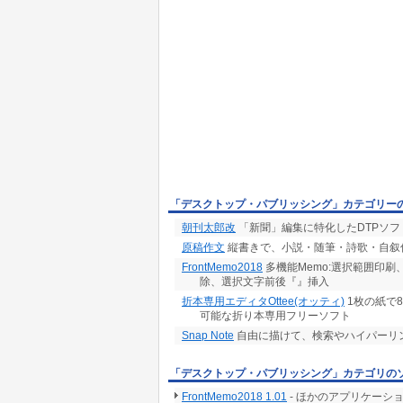
「デスクトップ・パブリッシング」カテゴリー
朝刊太郎改
「新聞」編集に特化したDTPソフ
原稿作文
縦書きで、小説・随筆・詩歌・自叙
FrontMemo2018
多機能Memo:選択範囲印刷、
除、選択文字前後『』挿入
折本専用エディタOttee(オッティ)
1枚の紙で
可能な折り本専用フリーソフト
Snap Note
自由に描けて、検索やハイパーリ
「デスクトップ・パブリッシング」カテゴリの
FrontMemo2018 1.01
- ほかのアプリケーシ