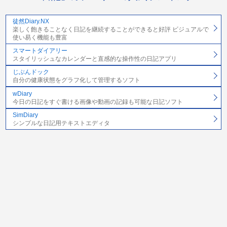
徒然Diary.NX
楽しく飽きることなく日記を継続することができると好評 ビジュアルで
使い易く機能も豊富
スマートダイアリー
スタイリッシュなカレンダーと直感的な操作性の日記アプリ
じぶんドック
自分の健康状態をグラフ化して管理するソフト
wDiary
今日の日記をすぐ書ける画像や動画の記録も可能な日記ソフト
SimDiary
シンプルな日記用テキストエディタ