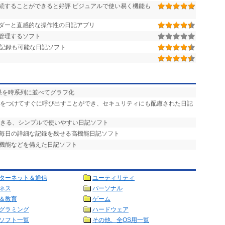
続することができると好評 ビジュアルで使い易く機能も
ダーと直感的な操作性の日記アプリ
管理するソフト
記録も可能な日記ソフト
果を時系列に並べてグラフ化
箋をつけてすぐに呼び出すことができ、セキュリティにも配慮された日記
できる、シンプルで使いやすい日記ソフト
、毎日の詳細な記録を残せる高機能日記ソフト
理機能などを備えた日記ソフト
ターネット＆通信
ユーティリティ
ネス
パーソナル
＆教育
ゲーム
グラミング
ハードウェア
ソフト一覧
その他、全OS用一覧