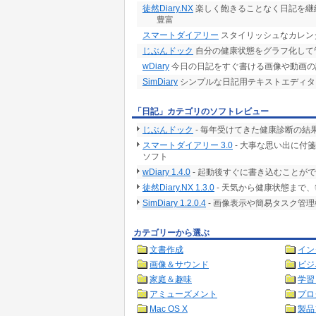
徒然Diary.NX
楽しく飽きることなく日記を継
豊富
スマートダイアリー
スタイリッシュなカレン
じぶんドック
自分の健康状態をグラフ化して
wDiary
今日の日記をすぐ書ける画像や動画の
SimDiary
シンプルな日記用テキストエディタ
「日記」カテゴリのソフトレビュー
じぶんドック
- 毎年受けてきた健康診断の結
スマートダイアリー 3.0
- 大事な思い出に付
ソフト
wDiary 1.4.0
- 起動後すぐに書き込むことが
徒然Diary.NX 1.3.0
- 天気から健康状態まで
SimDiary 1.2.0.4
- 画像表示や簡易タスク管
カテゴリーから選ぶ
文書作成
イン
画像＆サウンド
ビジ
家庭＆趣味
学習
アミューズメント
プロ
Mac OS X
製品