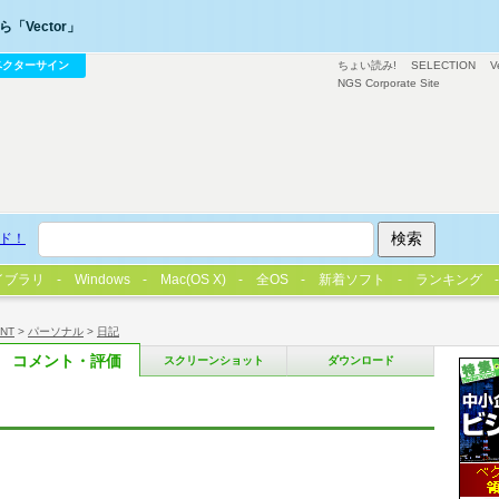
「Vector」
ベクターサイン
ちょい読み!
SELECTION
V
NGS Corporate Site
ド！
イブラリ
Windows
Mac(OS X)
全OS
新着ソフト
ランキング
/NT
>
パーソナル
>
日記
コメント・評価
スクリーンショット
ダウンロード