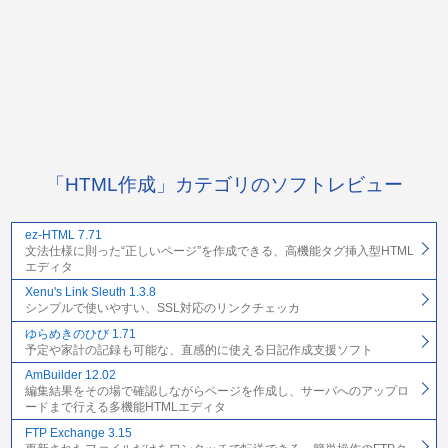
「HTML作成」カテゴリのソフトレビュー
ez-HTML 7.71
文法仕様に則った“正しいページ”を作成できる、高機能タグ挿入型HTML
エディタ
Xenu's Link Sleuth 1.3.8
シンプルで使いやすい、SSL対応のリンクチェッカ
ゆらめきのひび 1.71
予定や家計の記録も可能な、直感的に使える日記作成支援ソフト
AmBuilder 12.02
編集結果をその場で確認しながらページを作成し、サーバへのアップロ
ードまで行える多機能HTMLエディタ
FTP Exchange 3.15