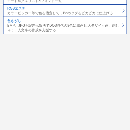
モード絵文字リスト&フォント一覧
RGBエステ
カラーピッカー等で色を指定して，Bodyタグをピカピカに仕上げる
色さがし
BMP、JPGを誤差拡散法でDOS時代の8色に減色 巨大モザイク画、刺し
ゅう、人文字の作成を支援する