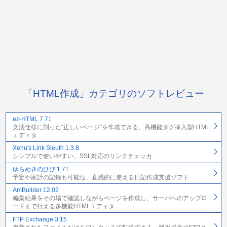
「HTML作成」カテゴリのソフトレビュー
ez-HTML 7.71
文法仕様に則った“正しいページ”を作成できる、高機能タグ挿入型HTML
エディタ
Xenu's Link Sleuth 1.3.8
シンプルで使いやすい、SSL対応のリンクチェッカ
ゆらめきのひび 1.71
予定や家計の記録も可能な、直感的に使える日記作成支援ソフト
AmBuilder 12.02
編集結果をその場で確認しながらページを作成し、サーバへのアップロ
ードまで行える多機能HTMLエディタ
FTP Exchange 3.15