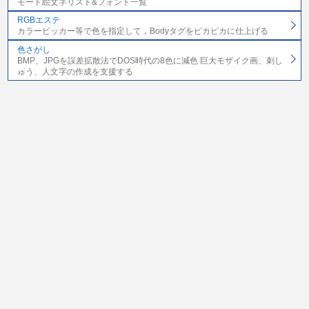
モード絵文字リスト&フォント一覧
RGBエステ
カラーピッカー等で色を指定して，Bodyタグをピカピカに仕上げる
色さがし
BMP、JPGを誤差拡散法でDOS時代の8色に減色 巨大モザイク画、刺し
ゅう、人文字の作成を支援する