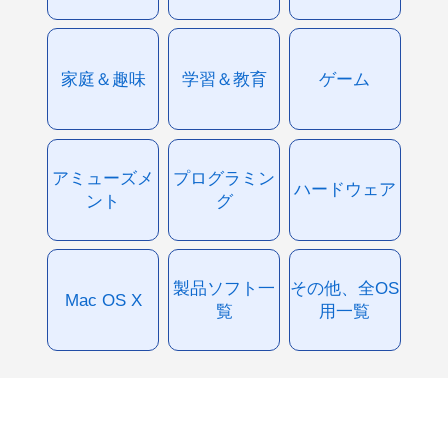
家庭＆趣味
学習＆教育
ゲーム
アミューズメ
プログラミン
ハードウェア
ント
グ
製品ソフト一
その他、全OS
Mac OS X
覧
用一覧