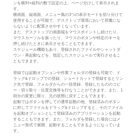
ンを横列×縦列の数で設定の上、ページ分けして表示されま
す。
横画面、縦画面、メニュー風の3つの表示モードを切り分けて
使用することが可能で、デスクトップ環境において邪魔にな
らないように配置させやすくなっています。
また、デスクトップの画面端をマウスポイントし続けたり、
マウスカーソルを振ったり、マウスのボタンや特定のキーを
押し続けたときに表示させることもできます。
スケジュール機能もあり、登録されたファイルやシャットダ
ウン・再起動などを、指定したスケジュールで実行させるこ
ともできます。
登録では起動オプションや作業フォルダの登録も可能で、ド
ラッグ&ドロップでの登録、ショートカットで登録するとリン
ク先で登録、フォルダからの一括登録、登録したもののコピ
ー・切り取り・位置交換等を行なうことができます。また、1
回分の変更に限り、元の状態に戻すこともできます。
起動ではボタンを押しての通常起動の他、登録済みのボタン
に対してファイルをドラッグ&ドロップすると、そのファイル
を起動オプションとして登録済みのアプリケーションを起動
することもできます。また、フォルダを登録した場合にはメ
ニュー形式で展開、起動することもできるようになっていま
す。