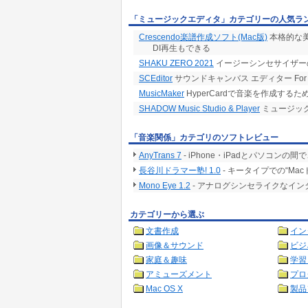
「ミュージックエディタ」カテゴリーの人気ラ
Crescendo楽譜作成ソフト(Mac版)
本格的な美
DI再生もできる
SHAKU ZERO 2021
イージーシンセサイザー
SCEditor
サウンドキャンバス エディター For 
MusicMaker
HyperCardで音楽を作成するた
SHADOW Music Studio & Player
ミュージッ
「音楽関係」カテゴリのソフトレビュー
AnyTrans 7
- iPhone・iPadとパソコ
長谷川ドラマー塾! 1.0
- キータイプでの“M
Mono Eye 1.2
- アナログシンセライクなイ
カテゴリーから選ぶ
文書作成
イン
画像＆サウンド
ビジ
家庭＆趣味
学習
アミューズメント
プロ
Mac OS X
製品