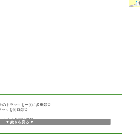
以上のトラックを一度に多重録音
ラックを同時録音
ェクトを音声に追加
▼ 続きを見る ▼
ラリを搭載
をサンプリング
楽器音声の追加が可能