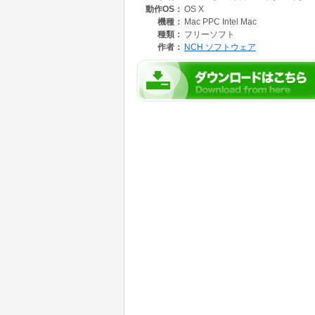
動作OS：
OS X
・32ビットまでの浮動小数点オーディオと、
・完成した作品は、mp3などのファイルに保
機種：
Mac PPC Intel Mac
・プロ仕様の高品質wavファイルから、オン
種類：
フリーソフト
ルへ保存
作者：
NCH ソフトウェア
【MixPadはここが違います!】
・プロの音声プロダクションにもお使いいただ
操作
・他の多重録音ソフトでは対応していないこと
・1000個以上の著作権フリー音楽や効果音
を可能にします
・ミックスできるトラック数に制限はありませ
・多重録音だけでなく各種の音声効果を挿入し
【使い方は色々!】
・楽器演奏とボーカル録音をミックスしてオリ
・お気に入りの曲をマッシュアップ
・自作のビデオやスライドショー用にBGM入
・オンラインブロードキャスト用にポッドキャ
・コマーシャル用に音楽とナレーションを多重
・留守番電話のメッセージ用に音楽入りのメッ