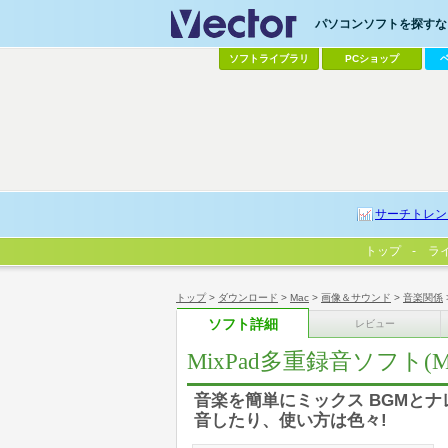
パソコンソフトを探すなら
ソフトライブラリ
PCショップ
サーチトレン
トップ
ラ
トップ
>
ダウンロード
>
Mac
>
画像＆サウンド
>
音楽関係
ソフト詳細
レビュー
MixPad多重録音ソフト(M
音楽を簡単にミックス BGMと
音したり、使い方は色々!