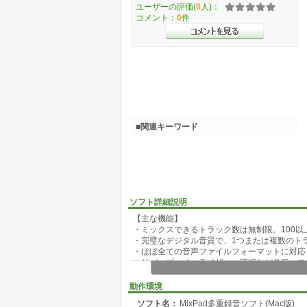
ユーザーの評価(
0
人)：
コメント：
0
件
■関連キーワード
ソフト詳細説明
【主な機能】
・ミックスできるトラック数は無制限。100
・完璧なデジタル音質で、1つまたは複数のト
・ほぼ全ての音声ファイルフォーマットに対応
・リバーブ、イコライザー、圧縮など各種エフ
・数百に及ぶ著作権フリーの効果音音楽ライブ
・超低レイテンシー、ASIO対応で正確な録音
動作環境
・VSTプラグインで更に多くのエフェクトや
ソフト名：
MixPad多重録音ソフト(Mac版)
・6kHz から 192kHzのサンプルレートに対応