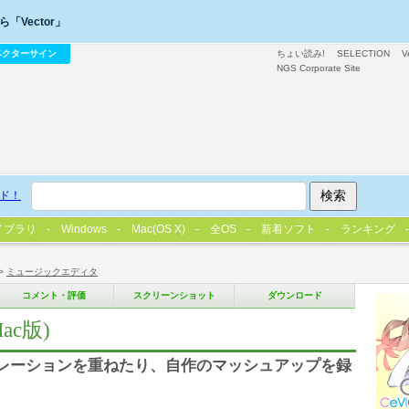
「Vector」
ベクターサイン
ちょい読み!
SELECTION
V
NGS Corporate Site
ド！
イブラリ
Windows
Mac(OS X)
全OS
新着ソフト
ランキング
>
ミュージックエディタ
コメント・評価
スクリーンショット
ダウンロード
ac版)
ナレーションを重ねたり、自作のマッシュアップを録