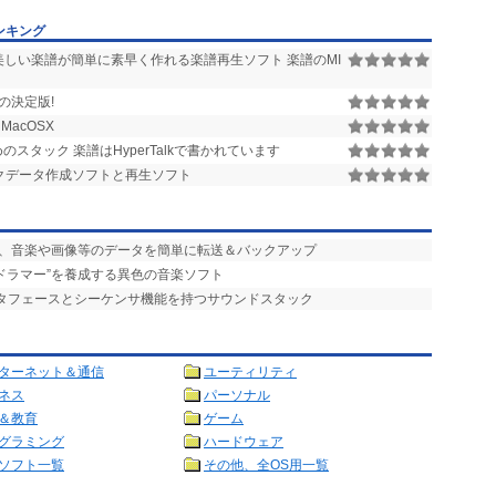
ンキング
しい楽譜が簡単に素早く作れる楽譜再生ソフト 楽譜のMI
の決定版!
MacOSX
めのスタック 楽譜はHyperTalkで書かれています
クデータ作成ソフトと再生ソフト
ンの間で、音楽や画像等のデータを簡単に転送＆バックアップ
acドラマー”を養成する異色の音楽ソフト
ンタフェースとシーケンサ機能を持つサウンドスタック
ターネット＆通信
ユーティリティ
ネス
パーソナル
＆教育
ゲーム
グラミング
ハードウェア
ソフト一覧
その他、全OS用一覧