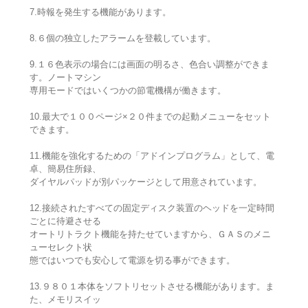
7.時報を発生する機能があります。
8.６個の独立したアラームを登載しています。
9.１６色表示の場合には画面の明るさ、色合い調整ができま
す。ノートマシン
専用モードではいくつかの節電機構が働きます。
10.最大で１００ページ×２０件までの起動メニューをセット
できます。
11.機能を強化するための「アドインプログラム」として、電
卓、簡易住所録、
ダイヤルパッドが別パッケージとして用意されています。
12.接続されたすべての固定ディスク装置のヘッドを一定時間
ごとに待避させる
オートリトラクト機能を持たせていますから、ＧＡＳのメニ
ューセレクト状
態ではいつでも安心して電源を切る事ができます。
13.９８０１本体をソフトリセットさせる機能があります。ま
た、メモリスイッ