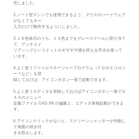
究しました。
2.ノート型マシンでも使用できるよう、マウスのハードウェア
がなくてもキー
入力だけで動作するようにしました。
3.１６色表示のうち、１３色までをグレースケールに割り当て
て、アンチエイ
リアシングというドットのギザギザ感を抑える手法を使って
います。
4.よく使うファイルマネージャープログラム（ＦＤやエコロジ
ー？など）を登
録しておけば、アイコンボタン一発で起動できます。
5.よく使うエディタを登録しておけばアイコンボタン一発でＧ
ＡＳのメニュー
定義ファイル GAS.INI の編集と、エディタ単独起動ができま
す。
6.アイコンクリックがないと、スクリーンシャッターが作動し
て画面の焼き付
きを防止します。