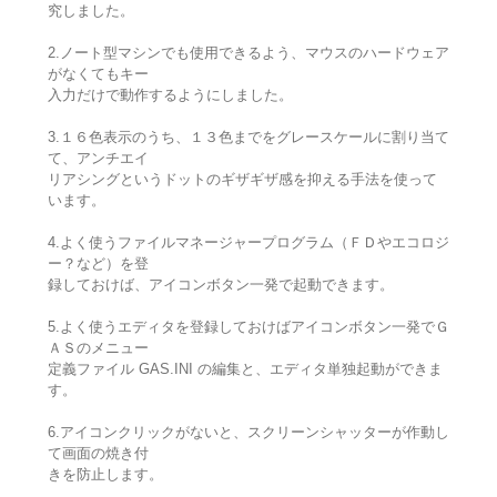
究しました。
2.ノート型マシンでも使用できるよう、マウスのハードウェア
がなくてもキー
入力だけで動作するようにしました。
3.１６色表示のうち、１３色までをグレースケールに割り当て
て、アンチエイ
リアシングというドットのギザギザ感を抑える手法を使って
います。
4.よく使うファイルマネージャープログラム（ＦＤやエコロジ
ー？など）を登
録しておけば、アイコンボタン一発で起動できます。
5.よく使うエディタを登録しておけばアイコンボタン一発でＧ
ＡＳのメニュー
定義ファイル GAS.INI の編集と、エディタ単独起動ができま
す。
6.アイコンクリックがないと、スクリーンシャッターが作動し
て画面の焼き付
きを防止します。