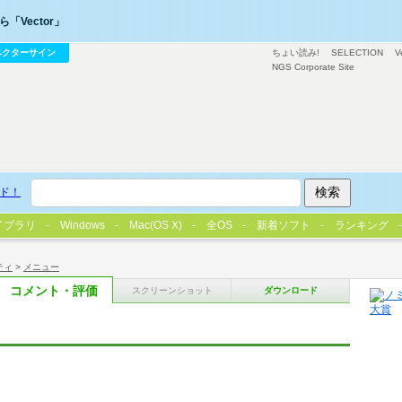
「Vector」
ベクターサイン
ちょい読み!
SELECTION
V
NGS Corporate Site
ド！
イブラリ
Windows
Mac(OS X)
全OS
新着ソフト
ランキング
ティ
>
メニュー
コメント・評価
スクリーンショット
ダウンロード