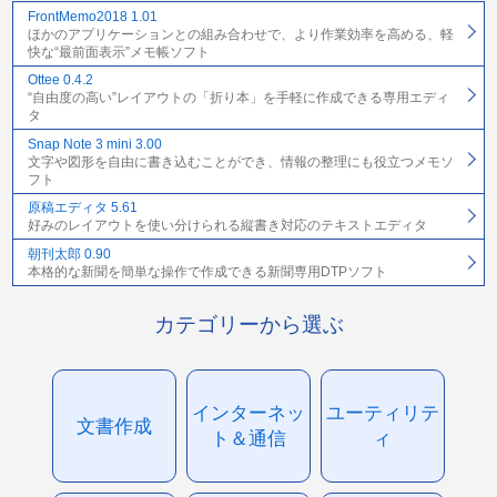
FrontMemo2018 1.01
ほかのアプリケーションとの組み合わせで、より作業効率を高める、軽
快な“最前面表示”メモ帳ソフト
Ottee 0.4.2
“自由度の高い”レイアウトの「折り本」を手軽に作成できる専用エディ
タ
Snap Note 3 mini 3.00
文字や図形を自由に書き込むことができ、情報の整理にも役立つメモソ
フト
原稿エディタ 5.61
好みのレイアウトを使い分けられる縦書き対応のテキストエディタ
朝刊太郎 0.90
本格的な新聞を簡単な操作で作成できる新聞専用DTPソフト
カテゴリーから選ぶ
インターネッ
ユーティリテ
文書作成
ト＆通信
ィ