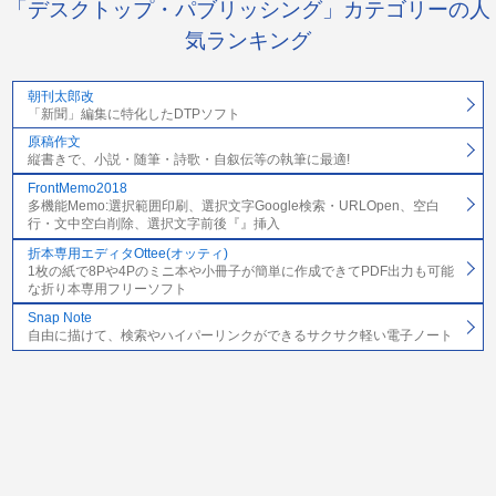
「デスクトップ・パブリッシング」カテゴリーの人
気ランキング
朝刊太郎改
「新聞」編集に特化したDTPソフト
原稿作文
縦書きで、小説・随筆・詩歌・自叙伝等の執筆に最適!
FrontMemo2018
多機能Memo:選択範囲印刷、選択文字Google検索・URLOpen、空白
行・文中空白削除、選択文字前後『』挿入
折本専用エディタOttee(オッティ)
1枚の紙で8Pや4Pのミニ本や小冊子が簡単に作成できてPDF出力も可能
な折り本専用フリーソフト
Snap Note
自由に描けて、検索やハイパーリンクができるサクサク軽い電子ノート