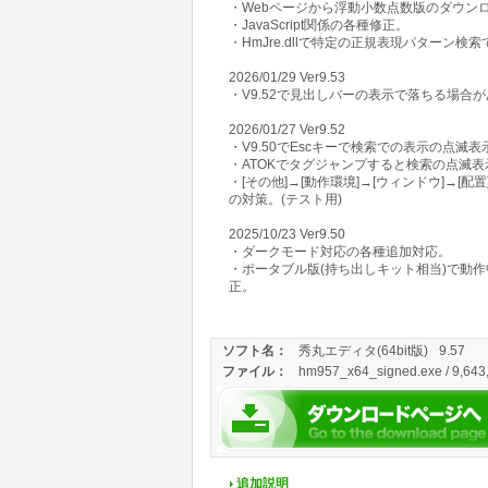
・Webページから浮動小数点数版のダウン
・JavaScript関係の各種修正。
・HmJre.dllで特定の正規表現パターン
2026/01/29 Ver9.53
・V9.52で見出しバーの表示で落ちる場合
2026/01/27 Ver9.52
・V9.50でEscキーで検索での表示の点
・ATOKでタグジャンプすると検索の点滅
・[その他]→[動作環境]→[ウィンドウ]→
の対策。(テスト用)
2025/10/23 Ver9.50
・ダークモード対応の各種追加対応。
・ポータブル版(持ち出しキット相当)で動
正。
ソフト名：
秀丸エディタ(64bit版)
9.57
ファイル：
hm957_x64_signed.exe / 9,643,
追加説明