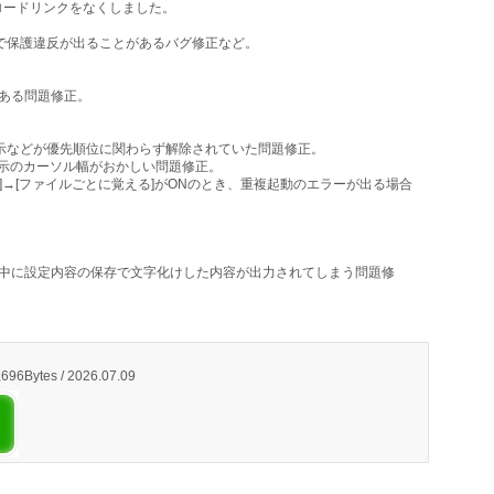
ロードリンクをなくしました。
検索で保護違反が出ることがあるバグ修正など。
がある問題修正。
滅表示などが優先順位に関わらず解除されていた問題修正。
表示のカーソル幅がおかしい問題修正。
[配置]→[ファイルごとに覚える]がONのとき、重複起動のエラーが出る場合
作中に設定内容の保存で文字化けした内容が出力されてしまう問題修
696Bytes / 2026.07.09