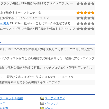
ブラウザ機能とFTP機能を付加するアドインアプリケー
1/10/11 上で動作するテキストエディタ
を拡張するアドインアプリケーション
r 秀丸
Ctrl+Shift+数字キーごとにマークを設定できる
にテキストブラウザ機能とFTP機能を付加するアドインア
ー
シスト」の二つの機能が文字列入力を支援してくれる、タブ切り替え型の
ノードのテキスト保存などの機能で実用性を高めた、軽快なアウトラインプ
の編集に便利な機能を数多く搭載。マルチプロジェクト管理対応のテキス
えて、必要な文書をすばやく作成できるテキストエディタ
編集作業を効率化できる高機能テキストエディタ
ターネット＆通信
ユーティリティ
ネス
パーソナル
＆教育
ゲーム