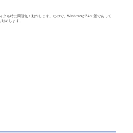
丸エディタも特に問題無く動作します。なので、Windowsが64bit版であって
をお勧めします。