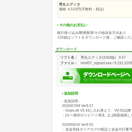
秀丸エディタ
価格: 4,510円(手数料・税込)
その他のお支払い
銀行振り込み/郵便振替/その他送金方法あり
※詳細はソフトをダウンロード後、ご確認くだ
ダウンロード
ソフト名：
秀丸エディタ(32bit版)
9.57
ファイル：
hm957_signed.exe / 9,191,520B
追加説明
- 追加説明 -
2026/07/09 Ver9.57
・hmjre.dll V5.43に入れ替えて、V9
・[キー操作のリピート再生...]に[画面描画し
2026/06/16 Ver9.55
・送金登録ダイアログの暗証と送金代行番号