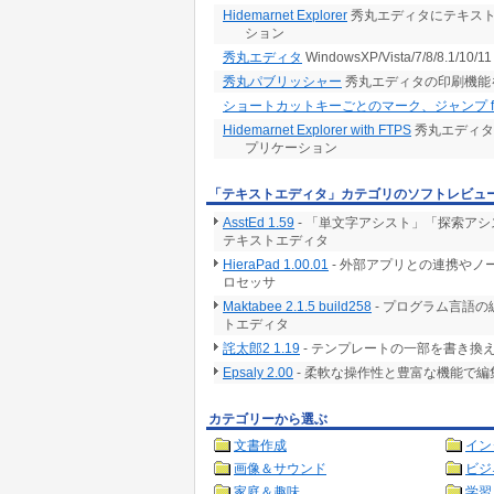
Hidemarnet Explorer
秀丸エディタにテキスト
ション
秀丸エディタ
WindowsXP/Vista/7/8/8.
秀丸パブリッシャー
秀丸エディタの印刷機能
ショートカットキーごとのマーク、ジャンプ fo
Hidemarnet Explorer with FTPS
秀丸エディタ
プリケーション
「テキストエディタ」カテゴリのソフトレビュ
AsstEd 1.59
- 「単文字アシスト」「探索ア
テキストエディタ
HieraPad 1.00.01
- 外部アプリとの連携や
ロセッサ
Maktabee 2.1.5 build258
- プログラム言語
トエディタ
詫太郎2 1.19
- テンプレートの一部を書き換
Epsaly 2.00
- 柔軟な操作性と豊富な機能で
カテゴリーから選ぶ
文書作成
イン
画像＆サウンド
ビジ
家庭＆趣味
学習