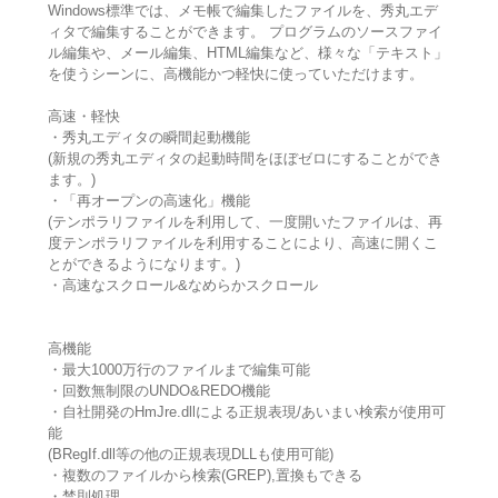
Windows標準では、メモ帳で編集したファイルを、秀丸エデ
ィタで編集することができます。 プログラムのソースファイ
ル編集や、メール編集、HTML編集など、様々な「テキスト」
を使うシーンに、高機能かつ軽快に使っていただけます。
高速・軽快
・秀丸エディタの瞬間起動機能
(新規の秀丸エディタの起動時間をほぼゼロにすることができ
ます。)
・「再オープンの高速化」機能
(テンポラリファイルを利用して、一度開いたファイルは、再
度テンポラリファイルを利用することにより、高速に開くこ
とができるようになります。)
・高速なスクロール&なめらかスクロール
高機能
・最大1000万行のファイルまで編集可能
・回数無制限のUNDO&REDO機能
・自社開発のHmJre.dllによる正規表現/あいまい検索が使用可
能
(BRegIf.dll等の他の正規表現DLLも使用可能)
・複数のファイルから検索(GREP),置換もできる
・禁則処理