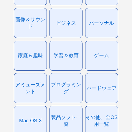
画像＆サウン
ビジネス
パーソナル
ド
家庭＆趣味
学習＆教育
ゲーム
アミューズメ
プログラミン
ハードウェア
ント
グ
製品ソフト一
その他、全OS
Mac OS X
覧
用一覧