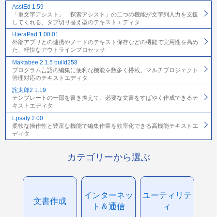
AsstEd 1.59
「単文字アシスト」「探索アシスト」の二つの機能が文字列入力を支援
してくれる、タブ切り替え型のテキストエディタ
HieraPad 1.00.01
外部アプリとの連携やノードのテキスト保存などの機能で実用性を高め
た、軽快なアウトラインプロセッサ
Maktabee 2.1.5 build258
プログラム言語の編集に便利な機能を数多く搭載。マルチプロジェクト
管理対応のテキストエディタ
詫太郎2 1.19
テンプレートの一部を書き換えて、必要な文書をすばやく作成できるテ
キストエディタ
Epsaly 2.00
柔軟な操作性と豊富な機能で編集作業を効率化できる高機能テキストエ
ディタ
カテゴリーから選ぶ
インターネッ
ユーティリテ
文書作成
ト＆通信
ィ