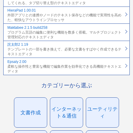
してくれる、タブ切り替え型のテキストエディタ
HieraPad 1.00.01
外部アプリとの連携やノードのテキスト保存などの機能で実用性を高め
た、軽快なアウトラインプロセッサ
Maktabee 2.1.5 build258
プログラム言語の編集に便利な機能を数多く搭載。マルチプロジェクト
管理対応のテキストエディタ
詫太郎2 1.19
テンプレートの一部を書き換えて、必要な文書をすばやく作成できるテ
キストエディタ
Epsaly 2.00
柔軟な操作性と豊富な機能で編集作業を効率化できる高機能テキストエ
ディタ
カテゴリーから選ぶ
インターネッ
ユーティリテ
文書作成
ト＆通信
ィ