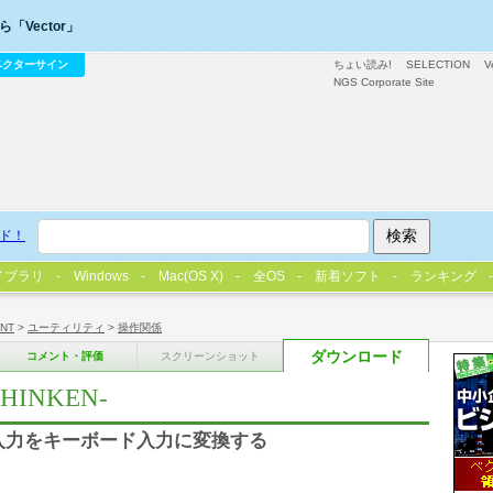
「Vector」
ベクターサイン
ちょい読み!
SELECTION
V
NGS Corporate Site
ド！
イブラリ
Windows
Mac(OS X)
全OS
新着ソフト
ランキング
/NT
>
ユーティリティ
>
操作関係
ダウンロード
コメント・評価
スクリーンショット
HINKEN-
ィック入力をキーボード入力に変換する