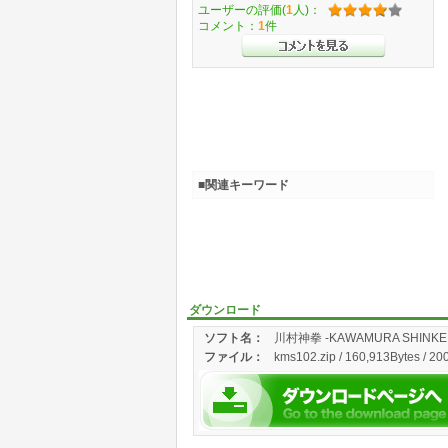
ユーザーの評価(
1
人)：
コメント：
1
件
■関連キーワード
ダウンロード
ソフト名：
川村神拳 -KAWAMURA SHINKE
ファイル：
kms102.zip / 160,913Bytes / 20