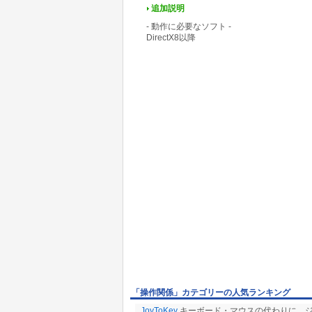
追加説明
- 動作に必要なソフト -
DirectX8以降
「操作関係」カテゴリーの人気ランキング
JoyToKey
キーボード・マウスの代わりに、ジョ