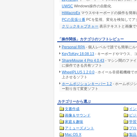
UWSC
Windows操作の自動化
HiMacroEx
マウスやキーボードの操作を簡単
PCの見張り番
PCを監視、変化を検知してア
クリックキャプチャー
表示テキストと画像で
「操作関係」カテゴリのソフトレビュー
Personal RPA
- 個人レベルで誰でも簡単に
KeyToKey 18.08.13
- キーボードやマウス
ShareMouse 4 Pro 4.0.43
- マシン間のファ
に操作できる共有ソフト
WheelPLUS 1.2.0.0
- ホイール非搭載機種で
上させるソフト
ホームポジションキーパー 1.2
- ホームポジ
ー割り当て変更ソフト
カテゴリーから選ぶ
文書作成
イン
画像＆サウンド
ビジ
家庭＆趣味
学習
アミューズメント
プロ
Mac OS X
製品