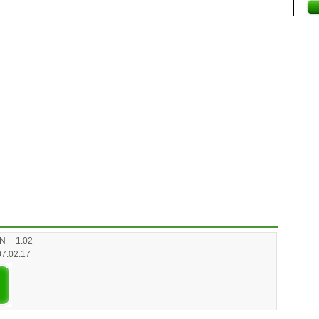
N-
1.02
07.02.17