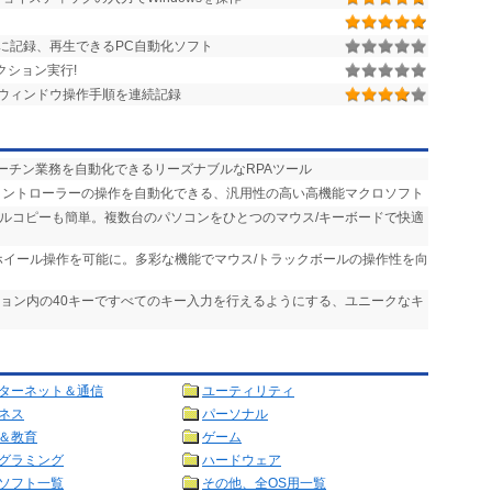
に記録、再生できるPC自動化ソフト
クション実行!
ウィンドウ操作手順を連続記録
ルーチン業務を自動化できるリーズナブルなRPAツール
、コントローラーの操作を自動化できる、汎用性の高い高機能マクロソフト
イルコピーも簡単。複数台のパソコンをひとつのマウス/キーボードで快適
ホイール操作を可能に。多彩な機能でマウス/トラックボールの操作性を向
ション内の40キーですべてのキー入力を行えるようにする、ユニークなキ
ターネット＆通信
ユーティリティ
ネス
パーソナル
＆教育
ゲーム
グラミング
ハードウェア
ソフト一覧
その他、全OS用一覧