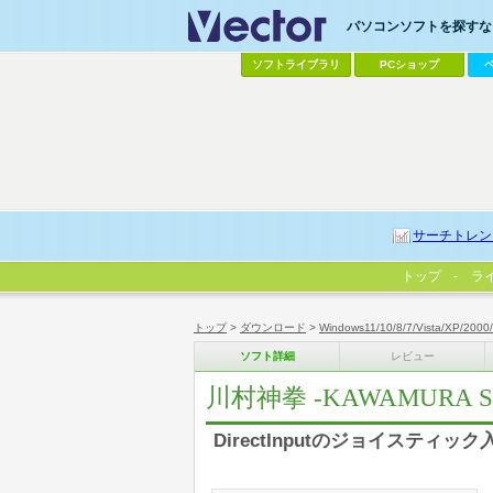
パソコンソフトを探すなら
ソフトライブラリ
PCショップ
サーチトレン
トップ
ラ
トップ
>
ダウンロード
>
Windows11/10/8/7/Vista/XP/2000
ソフト詳細
レビュー
川村神拳 -KAWAMURA S
DirectInputのジョイステ