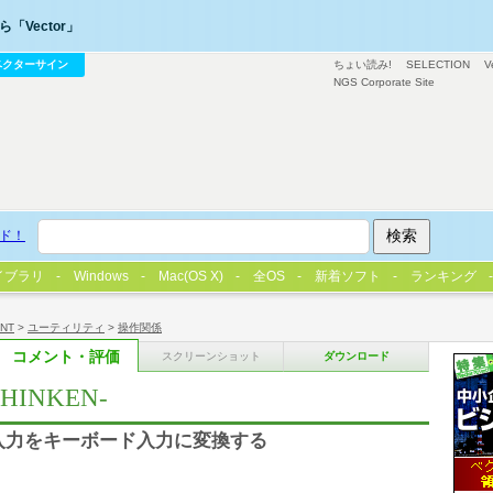
「Vector」
ベクターサイン
ちょい読み!
SELECTION
V
NGS Corporate Site
ド！
イブラリ
Windows
Mac(OS X)
全OS
新着ソフト
ランキング
/NT
>
ユーティリティ
>
操作関係
コメント・評価
スクリーンショット
ダウンロード
HINKEN-
ィック入力をキーボード入力に変換する