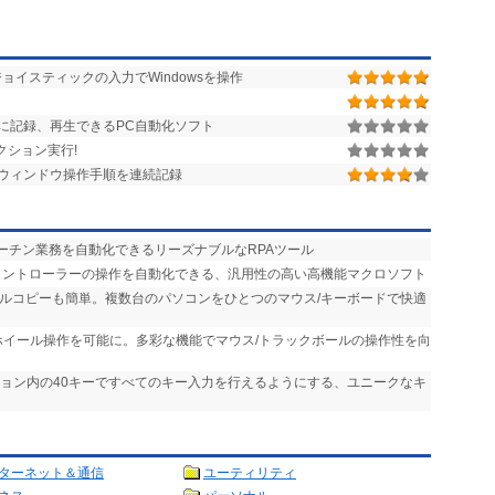
イスティックの入力でWindowsを操作
に記録、再生できるPC自動化ソフト
クション実行!
ウィンドウ操作手順を連続記録
ルーチン業務を自動化できるリーズナブルなRPAツール
、コントローラーの操作を自動化できる、汎用性の高い高機能マクロソフト
イルコピーも簡単。複数台のパソコンをひとつのマウス/キーボードで快適
ホイール操作を可能に。多彩な機能でマウス/トラックボールの操作性を向
ション内の40キーですべてのキー入力を行えるようにする、ユニークなキ
ターネット＆通信
ユーティリティ