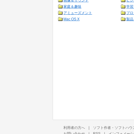
画像＆サウンド
ビジ
家庭＆趣味
学習
アミューズメント
プロ
Mac OS X
製品
利用者の方へ
|
ソフト作者・ソフトハウ
お問い合わせ
|
RSS
|
インフォメーシ