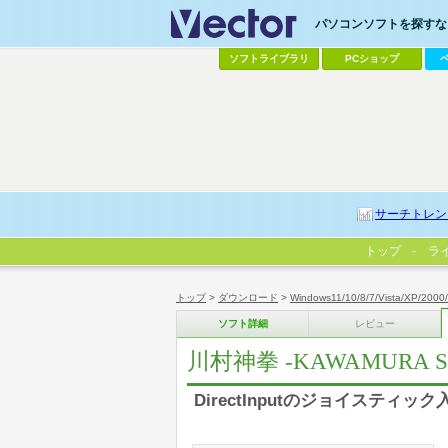
パソコンソフトを探すなら
ソフトライブラリ
PCショップ
サーチトレン
トップ
ラ
トップ
>
ダウンロード
>
Windows11/10/8/7/Vista/XP/2000
ソフト詳細
レビュー
川村神拳 -KAWAMURA S
DirectInputのジョイステ