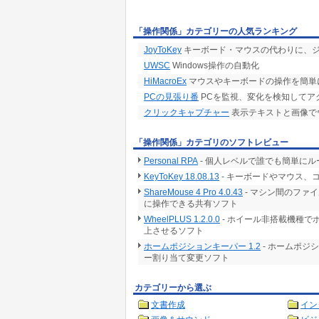
「操作関係」カテゴリーの人気ランキング
JoyToKey
キーボード・マウスの代わりに、ジョ
UWSC
Windows操作の自動化
HiMacroEx
マウスやキーボードの操作を簡単
PCの見張り番
PCを監視、変化を検知してア
クリックキャプチャー
表示テキストと画像で
「操作関係」カテゴリのソフトレビュー
Personal RPA
- 個人レベルで誰でも簡単に
KeyToKey 18.08.13
- キーボードやマウス
ShareMouse 4 Pro 4.0.43
- マシン間のファ
に操作できる共有ソフト
WheelPLUS 1.2.0.0
- ホイール非搭載機種で
上させるソフト
ホームポジションキーパー 1.2
- ホームポジ
ー割り当て変更ソフト
カテゴリーから選ぶ
文書作成
イン