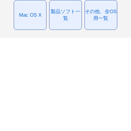
製品ソフト一
その他、全OS
Mac OS X
覧
用一覧