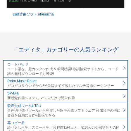
自動作曲ソフト otomucha
「エディタ」カテゴリーの人気ランキング
コードパッド
コード譜を、超カンタン作成 & 瞬間移調! 歌詞検索サイトから、コード
譜の無料ダウンロードも可能!
Retro Music Editor
ピコピコサウンドからFM音源まで搭載したマルチ音源シーケンサー
SP-Dia
新感覚作曲システム マウスだけで簡単作曲
歌声合成ツールUTAU
音声切り張りツールから発展した歌声合成ソフトウエア 付属音声の他に
音源を自由に自作&拡張できる
耳コピー君
繰り返し再生、スロー再生、音程自動検出と、楽譜入力や採譜音との同