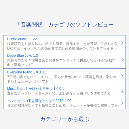
「音楽関係」カテゴリのソフトレビュー
CurioSound 1.1.22
設定項目をしぼり込み、誰でも簡単に操作することが可能。手持ちのC
Dなどもハイレゾ相当の高音質で楽しめる純国産のサウンドプレイヤー
Deep Blue Juke 1.3
気持ちの安らぐ環境音楽と映像をエンドレスに再生してくれる“自動作
曲・演奏ソフト”
Everyone Piano 1.9.3.31
7日間で誰でもピアニストに。美しい音色のピアノ演奏を気軽に楽しめ
るシミュレーションソフト
MusicScore3 かげやまモデル 1.0.0.1
豊富なテンプレートを利用して、楽しみながら曲作りを体験できる
ペンちゃんの不思議なけんばん2015 4.00
音楽の知識がなくても気軽に楽しめる、キュート＋多機能な鍵盤ソフト
カテゴリーから選ぶ