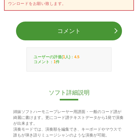
ウンロードをお願い致します。
コメント
ユーザーの評価(
人)：
1
4.5
コメント：
件
1
ソフト詳細説明
姉妹ソフトハーモニープレーヤー用譜面・一般のコード譜が
綺麗に書けます。更にコード譜テキストデータから1発で演奏
が出来ます。
演奏モードでは、演奏順を編集でき、キーボードやマウスで
誰もが弾き語りミュージシャンのような演奏が可能。