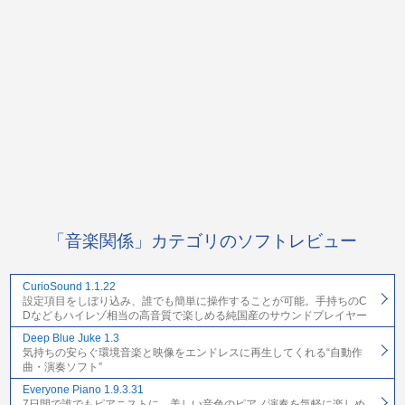
「音楽関係」カテゴリのソフトレビュー
CurioSound 1.1.22
設定項目をしぼり込み、誰でも簡単に操作することが可能。手持ちのC
Dなどもハイレゾ相当の高音質で楽しめる純国産のサウンドプレイヤー
Deep Blue Juke 1.3
気持ちの安らぐ環境音楽と映像をエンドレスに再生してくれる“自動作
曲・演奏ソフト”
Everyone Piano 1.9.3.31
7日間で誰でもピアニストに。美しい音色のピアノ演奏を気軽に楽しめ