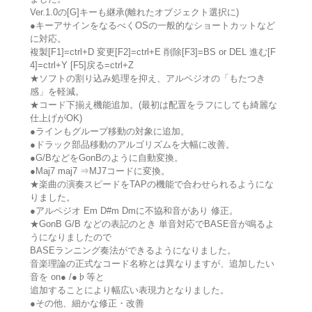
Ver.1.0の[G]キーも継承(離れたオブジェクト選択に)
●キーアサインをなるべくOSの一般的なショートカットなど
に対応。
複製[F1]=ctrl+D 変更[F2]=ctrl+E 削除[F3]=BS or DEL 進む[F
4]=ctrl+Y [F5]戻る=ctrl+Z
★ソフトの割り込み処理を抑え、アルペジオの「もたつき
感」を軽減。
★コード下揃え機能追加。(最初は配置をラフにしても綺麗な
仕上げがOK)
●ラインもグループ移動の対象に追加。
●ドラック部品移動のアルゴリズムを大幅に改善。
●G/BなどをGonBのように自動変換。
●Maj7 maj7 ⇒MJ7コードに変換。
★楽曲の演奏スピードをTAPの機能で合わせられるようにな
りました。
●アルペジオ Em D#m Dmに不協和音があり 修正。
★GonB G/B などの表記のとき 単音対応でBASE音が鳴るよ
うになりましたので
BASEランニング奏法ができるようになりました。
音楽理論の正式なコード名称とは異なりますが、追加したい
音を on● /●♭等と
追加することにより幅広い表現力となりました。
●その他、細かな修正・改善