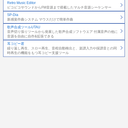
Retro Music Editor
ピコピコサウンドからFM音源まで搭載したマルチ音源シーケンサー
SP-Dia
新感覚作曲システム マウスだけで簡単作曲
歌声合成ツールUTAU
音声切り張りツールから発展した歌声合成ソフトウエア 付属音声の他に
音源を自由に自作&拡張できる
耳コピー君
繰り返し再生、スロー再生、音程自動検出と、楽譜入力や採譜音との同
時再生の機能をもつ耳コピー支援ツール