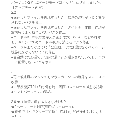
バージョン2では2ページモード対応など更に進化しました。
【アップデート内容】
2.2
●保存したファイルを再現するとき、歌詞の改行がうまく変換
されないバグを修正
●保存したファイルを再現するとき、タイトル・作曲・作詞が
空欄時うまく動作しないバグを修正
●コードやBPM等の”文字入力箇所”にて[BS]キーなどを押す
と、キャンバスのコードや歌詞が消えるバグを修正
●ページをまたぐような「全自動」での処理になるべくページ
境界にかからないように修正
●全自動での処理で、歌詞の最下行が選択されていても、その
下に配置しないバグを修正
2.1
●更に低速度のマシンでもマウスカーソルの追尾をスムースに
改善
●内部履歴(CTRL+Z)や保存時、画面のスクロール状態も記録
●ソフトバージョンの明記。
2.0 ★は特筆に価する大きな機能UP
★2ページモード対応(画面縦スクロール)。
★矩形で囲んでグループ選択して移動などが行える様になり
ました。