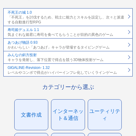
不死王の城 1.0
「不死王」を討伐するため、戦士に能力とスキルを設定し、次々と派遣
する自動進行型RPG
寿司姫デュエル 1.1
気まぐれな姫君に寿司を食べてもらうことが目的の異色のゲーム
あつあげ物語 0.93
かわいらしい「あつあげ」キャラが登場するタイピングゲーム
みんなの斜方投射
キャラを発射し、落下位置で得点を競う3D物体投射ゲーム
GIGALINE-Revision- 1.32
レベルやコンボで得点がハイパーインフレ化していくラインゲーム
カテゴリーから選ぶ
インターネッ
ユーティリテ
文書作成
ト＆通信
ィ