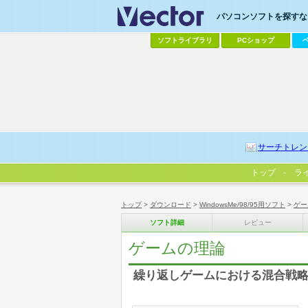
パソコンソフトを探すなら
ソフトライブラリ
PCショップ
サーチトレン
トップ
ラ
トップ
>
ダウンロード
>
WindowsMe/98/95用ソフト
>
ゲー
ソフト詳細
レビュー
ゲームの理論
繰り返しゲームにおける混合戦