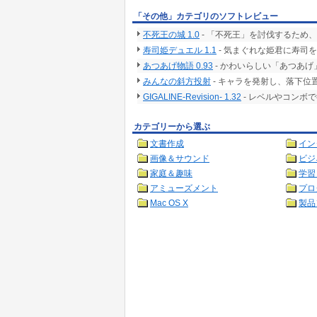
「その他」カテゴリのソフトレビュー
不死王の城 1.0
- 「不死王」を討伐するため
寿司姫デュエル 1.1
- 気まぐれな姫君に寿司
あつあげ物語 0.93
- かわいらしい「あつあ
みんなの斜方投射
- キャラを発射し、落下位
GIGALINE-Revision- 1.32
- レベルやコンボ
カテゴリーから選ぶ
文書作成
イン
画像＆サウンド
ビジ
家庭＆趣味
学習
アミューズメント
プロ
Mac OS X
製品