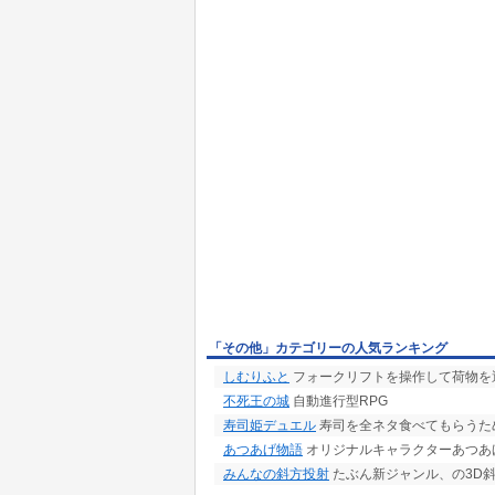
「その他」カテゴリーの人気ランキング
しむりふと
フォークリフトを操作して荷物を
不死王の城
自動進行型RPG
寿司姫デュエル
寿司を全ネタ食べてもらうた
あつあげ物語
オリジナルキャラクターあつあ
みんなの斜方投射
たぶん新ジャンル、の3D