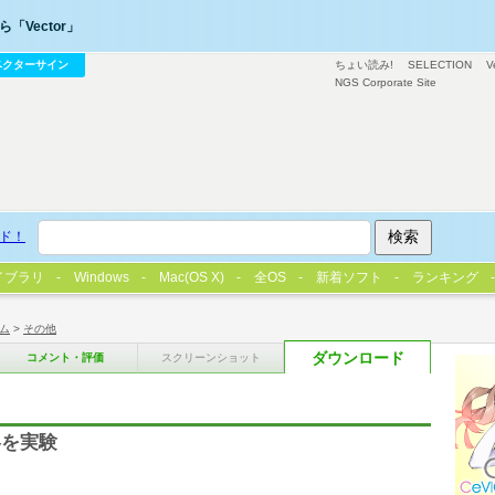
「Vector」
ベクターサイン
ちょい読み!
SELECTION
V
NGS Corporate Site
ド！
イブラリ
Windows
Mac(OS X)
全OS
新着ソフト
ランキング
ム
>
その他
ダウンロード
コメント・評価
スクリーンショット
略を実験