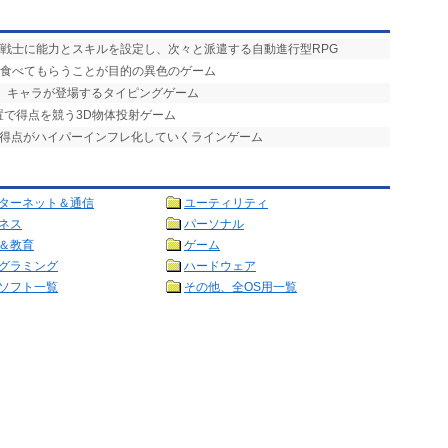
、戦士に能力とスキルを設定し、次々と派遣する自動進行型RPG
を食べてもらうことが目的の異色のゲーム
げ」キャラが登場するタイピングゲーム
置で得点を競う3D物体投射ゲーム
で得点がハイパーインフレ化していくラインゲーム
ターネット＆通信
ユーティリティ
ネス
パーソナル
＆教育
ゲーム
グラミング
ハードウェア
ソフト一覧
その他、全OS用一覧