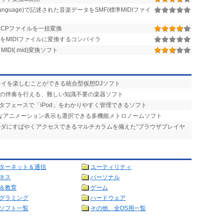
ro Language)で記述された音楽データをSMF(標準MIDIファイ
CPファイルを一括変換
をMIDIファイルに変換するコンパイラ
IDI(.mid)変換ソフト
プレイを楽しむことができる統合型仮想DJソフト
りの伴奏を行える、難しい知識不要の楽器ソフト
タフェースで「iPod」をわかりやすく管理できるソフト
的なアニメーション表示も選択できる多機能メトロノームソフト
ォルダにすばやくアクセスできるマルチカラムを備えた“ブラウザプレイヤ
ターネット＆通信
ユーティリティ
ネス
パーソナル
＆教育
ゲーム
グラミング
ハードウェア
ソフト一覧
その他、全OS用一覧