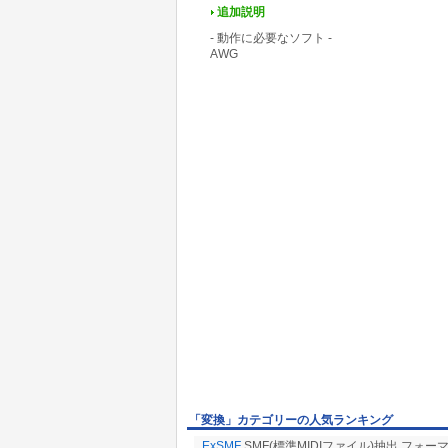
追加説明
- 動作に必要なソフト -
AWG
「変換」カテゴリーの人気ランキング
ExSMF
SMF(標準MIDIファイル)抽出,フォ