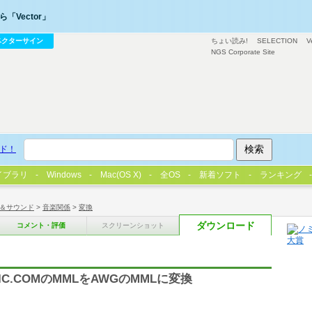
「Vector」
ベクターサイン
ちょい読み!
SELECTION
V
NGS Corporate Site
ド！
イブラリ
Windows
Mac(OS X)
全OS
新着ソフト
ランキング
＆サウンド
>
音楽関係
>
変換
ダウンロード
コメント・評価
スクリーンショット
IC.COMのMMLをAWGのMMLに変換