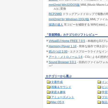
mml2mid Win32/DOS版
MML(Music Mac
ル)に変換
RCP2MID
ドラッグアンドドロップで複数のR
mml2mid for Windows 旧GUI版
MMLファイル
採譜の達人
耳コピーを補助する WAV(.wav)→ M
「音楽関係」カテゴリのソフトレビュー
VirtualDJ Home FREE 7.0.5
- 本格的なDJ
Harmony Player 1.1β
- 簡単な操作で弾き語
I氏のつぼ 2.00
- エクスプローラライクなイン
アート・メトロノーム 1.6
- CGによる幻想
Sound Browser 3.0.1
- 目的のファイル/フ
ー”
カテゴリーから選ぶ
文書作成
イン
画像＆サウンド
ビジ
家庭＆趣味
学習
アミューズメント
プロ
Mac OS X
製品