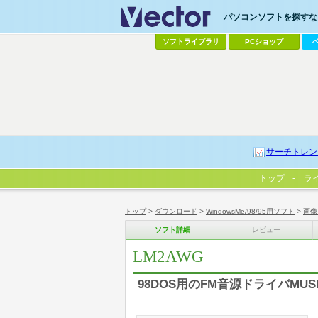
パソコンソフトを探すなら
ソフトライブラリ
PCショップ
サーチトレン
トップ
ラ
トップ
>
ダウンロード
>
WindowsMe/98/95用ソフト
>
画像
ソフト詳細
レビュー
LM2AWG
98DOS用のFM音源ドライバMUS